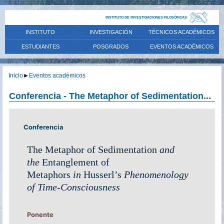
INSTITUTO DE INVESTIGACIONES FILOSÓFICAS
INSTITUTO
INVESTIGACIÓN
TÉCNICOS ACADÉMICOS
ESTUDIANTES
POSGRADOS
EVENTOS ACADÉMICOS
Inicio
►
Eventos académicos
Conferencia - The Metaphor of Sedimentation...
Conferencia
The Metaphor of Sedimentation
and
the
Entanglement of
Metaphors
in
Husserl’s
Phenomenology
of Time-Consciousness
Ponente