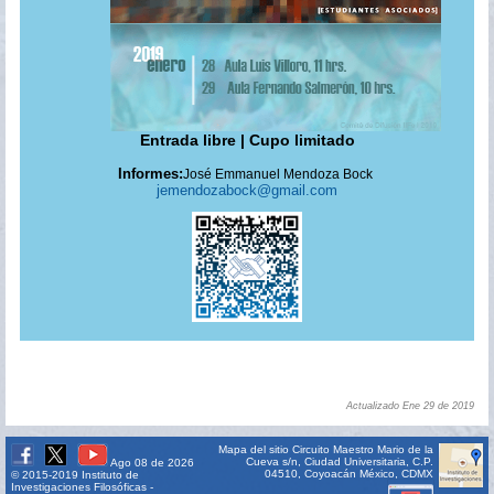
Entrada libre | Cupo limitado
Informes:
José Emmanuel Mendoza Bock
jemendozabock@gmail.
com
Actualizado Ene 29 de 2019
Mapa del sitio
Circuito Maestro Mario de la
Cueva s/n, Ciudad Universitaria, C.P.
Ago 08 de 2026
04510, Coyoacán México, CDMX
© 2015-2019 Instituto de
Investigaciones Filosóficas -