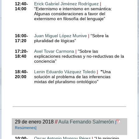
12:40-
Erick Gabriel Jiménez Rodríguez
|
14:00
“Externismo e internismo en semántica:
Algunas consideraciones a favor del
externismo en filosofía del lenguaje”
16:00-
Juan Miguel López Munive
|
“Sobre la
17:20
pluralidad de lógicas”
17:20-
Axel Tovar Carmona
|
"Sobre las
18:40
explicaciones reductivas y no-reductivas de la
conciencia"
18:40-
Lenin Eduardo Vázquez Toledo
|
"
Una
20:00
solución al problema de las inferencias
mixtas del pluralismo ontológico"
29 de enero 2018
//
Aula Fernando Salmerón
[
Resúmenes]
10:00-
Oscar Antonio Monroy Pérez
|
“Un principio