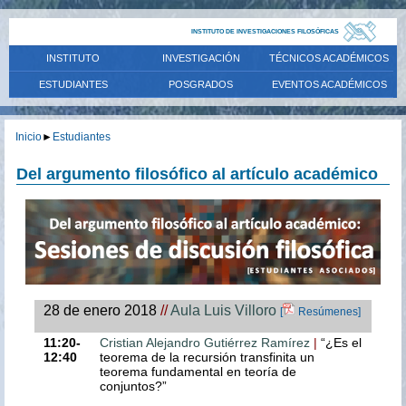
INSTITUTO DE INVESTIGACIONES FILOSÓFICAS
INSTITUTO
INVESTIGACIÓN
TÉCNICOS ACADÉMICOS
ESTUDIANTES
POSGRADOS
EVENTOS ACADÉMICOS
Inicio
►
Estudiantes
Del argumento filosófico al artículo académico
28 de enero 2018
//
Aula Luis Villoro
[
Resúmenes]
11:20-
Cristian Alejandro Gutiérrez Ramírez
|
“¿Es el
12:40
teorema de la recursión transfinita un
teorema fundamental en teoría de
conjuntos?”