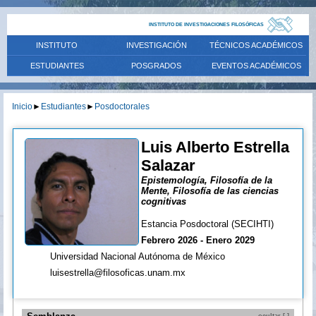
INSTITUTO DE INVESTIGACIONES FILOSÓFICAS
INSTITUTO
INVESTIGACIÓN
TÉCNICOS ACADÉMICOS
ESTUDIANTES
POSGRADOS
EVENTOS ACADÉMICOS
Inicio
►
Estudiantes
►
Posdoctorales
Luis Alberto Estrella
Salazar
Epistemología, Filosofía de la
Mente, Filosofía de las ciencias
cognitivas
Estancia Posdoctoral (SECIHTI)
Febrero 2026 - Enero 2029
Universidad Nacional Autónoma de México
luisestrella@filosoficas.unam.mx