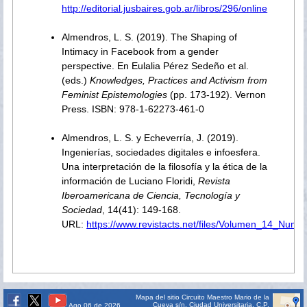
http://editorial.jusbaires.gob.ar/libros/296/online
Almendros, L. S. (2019). The Shaping of
Intimacy in Facebook from a gender
perspective. En Eulalia Pérez Sedeño et al.
(eds.)
Knowledges, Practices and Activism from
Feminist Epistemologies
(pp. 173-192). Vernon
Press. ISBN: 978-1-62273-461-0
Almendros, L. S. y Echeverría, J. (2019).
Ingenierías, sociedades digitales e infoesfera.
Una interpretación de la filosofía y la ética de la
información de Luciano Floridi,
Revista
Iberoamericana de Ciencia, Tecnología y
Sociedad
, 14(41): 149-168.
URL:
https://www.revistacts.net/files/Volumen_14_Nume
Mapa del sitio
Circuito Maestro Mario de la
Cueva s/n, Ciudad Universitaria, C.P.
Ago 06 de 2026