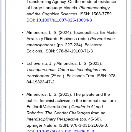
Transforming Agency. On the mode of existence
of Large Language Models.
Phenomenology
and the Cognitive Sciences
. ISSN: 1568-7759.
DOI:
10.1007/s11097-025-10094-3
Almendros, L. S. (2024). Tecnopolítica. En Maite
Arraiza y Ricardo Espinosa (eds.)
Perversiones
emancipadoras
(pp. 227-234). Bellaterra
Edicions. ISBN: 978-84-19160-71-3
Echeverría, J. y Almendros, L. S. (2023).
Tecnopersonas. Cómo las tecnologías nos
transforman
(2ª ed.). Ediciones Trea. ISBN: 978-
84-19823-47-2
Almendros, L. S. (2023). The private and the
public: feminist activism in the informational turn.
En Jordi Vallverdú (ed.)
Gender in AI and
Robotics. The Gender Challenges from an
Interdisciplinary Perspective
(pp. 45-60).
Springer Nature. ISBN: 978-3-031-21605-3.
DOI:
10.1007/978-3-031-21606-0_3