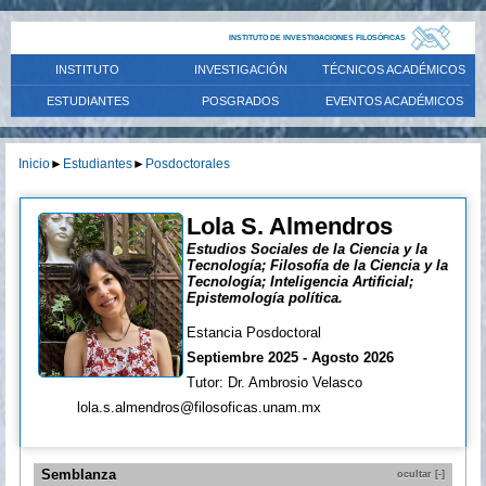
INSTITUTO DE INVESTIGACIONES FILOSÓFICAS
INSTITUTO
INVESTIGACIÓN
TÉCNICOS ACADÉMICOS
ESTUDIANTES
POSGRADOS
EVENTOS ACADÉMICOS
Inicio
►
Estudiantes
►
Posdoctorales
Lola S. Almendros
Estudios Sociales de la Ciencia y la
Tecnología; Filosofía de la Ciencia y la
Tecnología; Inteligencia Artificial;
Epistemología política.
Estancia Posdoctoral
Septiembre 2025 - Agosto 2026
Tutor: Dr. Ambrosio Velasco
lola.s.almendros@filosoficas.unam.mx
Semblanza
ocultar [-]