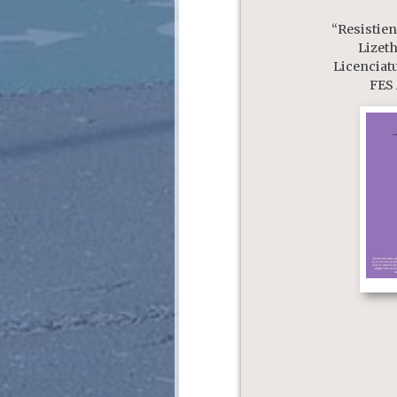
“Resistien
Lizet
Licenciat
FES