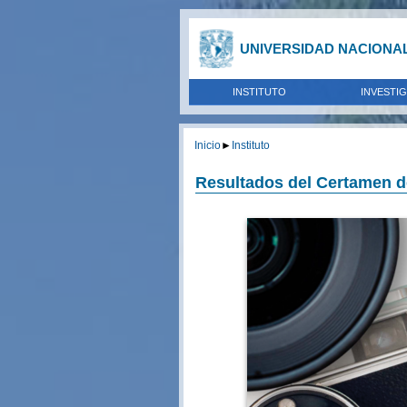
UNIVERSIDAD NACIONA
INSTITUTO
INVESTI
Inicio
►
Instituto
Resultados del Certamen d