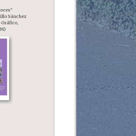
voces”
illo Sánchez
 Gráfico,
AM)