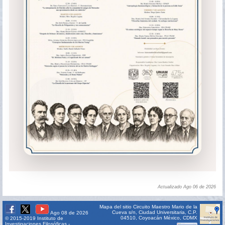
Actualizado Ago 06 de 2026
Mapa del sitio
Circuito Maestro Mario de la
Cueva s/n, Ciudad Universitaria, C.P.
Ago 08 de 2026
04510, Coyoacán México, CDMX
© 2015-2019 Instituto de
Investigaciones Filosóficas -