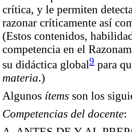
crítica, y le permiten detec
razonar críticamente así co
(Estos contenidos, habilida
competencia en el Razonami
9
su didáctica global
para qu
materia
.)
Algunos
ítems
son los sigui
Competencias del docente
:
A. ANTES DE Y AL PRE