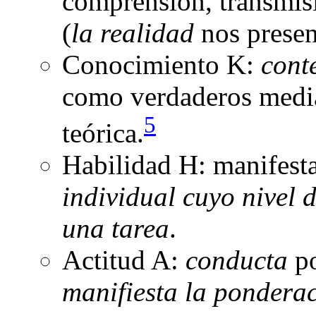
comprensión, transmisi
(
la realidad
nos present
Conocimiento K:
cont
como verdaderos median
5
teórica.
Habilidad H: manifest
individual cuyo nivel 
una tarea
.
Actitud A:
conducta
po
manifiesta la ponderac