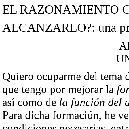
EL RAZONAMIENTO C
ALCANZARLO?: una pro
A
U
Quiero ocuparme del tema del
que tengo por mejorar la
fo
así como de
la función del 
Para dicha formación, he v
condiciones necesarias, ent