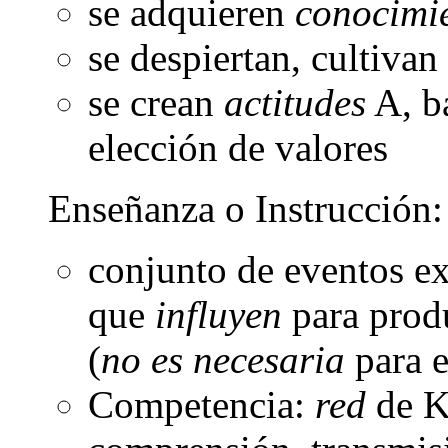
se adquieren
conocimi
se despiertan, cultiva
se crean
actitudes
A, ba
elección de valores
Enseñanza o Instrucción:
conjunto de eventos ex
que
influyen
para produ
(
no es necesaria
para e
Competencia:
red
de K