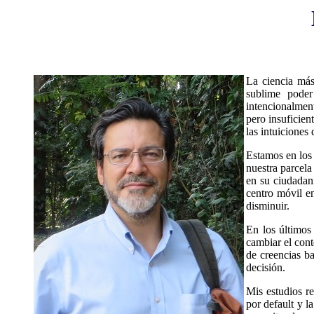
La ciencia más
sublime poder
intencionalment
pero insuficien
las intuiciones
Estamos en los 
nuestra parcela
en su ciudadaní
centro móvil e
disminuir.
En los últimos 
cambiar el cont
de creencias b
decisión.
Mis estudios re
por default y l