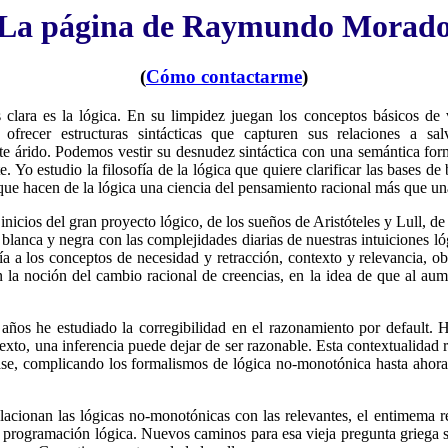
La página de Raymundo Morad
(
Cómo contactarme
)
 clara es la lógica. En su limpidez juegan los conceptos básicos de
 ofrecer estructuras sintácticas que capturen sus relaciones a s
e árido. Podemos vestir su desnudez sintáctica con una semántica form
te. Yo estudio la filosofía de la lógica que quiere clarificar las bases d
 que hacen de la lógica una ciencia del pensamiento racional más que un
inicios del gran proyecto lógico, de los sueños de Aristóteles y Lull, 
 blanca y negra con las complejidades diarias de nuestras intuiciones ló
a a los conceptos de necesidad y retracción, contexto y relevancia, ob
n la noción del cambio racional de creencias, en la idea de que al au
años he estudiado la corregibilidad en el razonamiento por default. He
exto, una inferencia puede dejar de ser razonable. Esta contextualidad r
ase, complicando los formalismos de lógica no-monotónica hasta ahora 
lacionan las lógicas no-monotónicas con las relevantes, el entimema re
a programación lógica. Nuevos caminos para esa vieja pregunta griega s