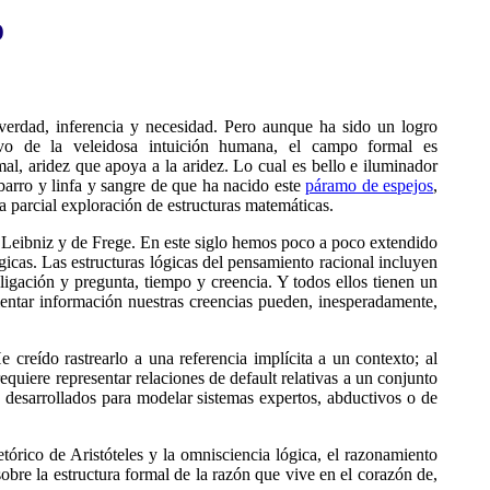
o
 verdad, inferencia y necesidad. Pero aunque ha sido un logro
alvo de la veleidosa intuición humana, el campo formal es
al, aridez que apoya a la aridez. Lo cual es bello e iluminador
e barro y linfa y sangre de que ha nacido este
páramo de espejos
,
a parcial exploración de estructuras matemáticas.
de Leibniz y de Frege. En este siglo hemos poco a poco extendido
gicas. Las estructuras lógicas del pensamiento racional incluyen
ligación y pregunta, tiempo y creencia. Y todos ellos tienen un
mentar información nuestras creencias pueden, inesperadamente,
 creído rastrearlo a una referencia implícita a un contexto; al
equiere representar relaciones de default relativas a un conjunto
desarrollados para modelar sistemas expertos, abductivos o de
tórico de Aristóteles y la omnisciencia lógica, el razonamiento
obre la estructura formal de la razón que vive en el corazón de,