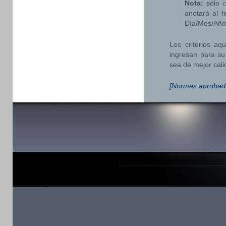
Nota:
sólo c
anotará al f
Día/Mes/Año
Los criterios aq
ingresan para su
sea de mejor cali
[Normas aprobadas