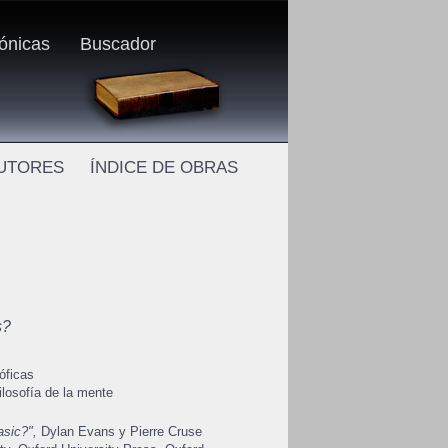
rónicas
Buscador
AUTORES
ÍNDICE DE OBRAS
s?
óficas
ilosofía de la mente
asic?",
Dylan Evans y Pierre Cruse