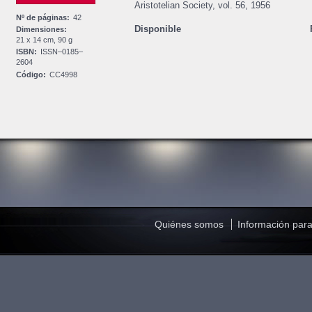
Aristotelian Society, vol. 56, 1956
Nº de páginas:
42
Disponible
Dimensiones:
21 x 14 cm, 90 g
ISBN:
ISSN–0185–
2604
Código:
CC4998
Quiénes somos
Información para