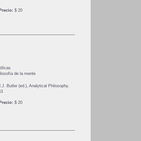
Precio:
$ 20
óficas
ilosofía de la mente
.J. Butler (ed.), Analytical Philosophy.
63
Precio:
$ 20