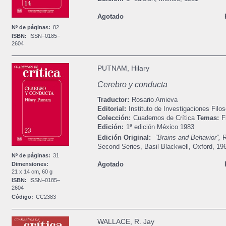
Agotado
Nº de páginas:
82
ISBN:
ISSN–0185–
2604
PUTNAM, Hilary
Cerebro y conducta
Traductor:
Rosario Amieva
Editorial:
Instituto de Investigaciones Filos
Colección:
Cuadernos de Crítica
Temas:
F
Edición:
1ª edición
México
1983
Edición Original:
“Brains and Behavior”,
R
Second Series, Basil Blackwell, Oxford, 19
Nº de páginas:
31
Agotado
Dimensiones:
21 x 14 cm, 60 g
ISBN:
ISSN–0185–
2604
Código:
CC2383
WALLACE, R. Jay