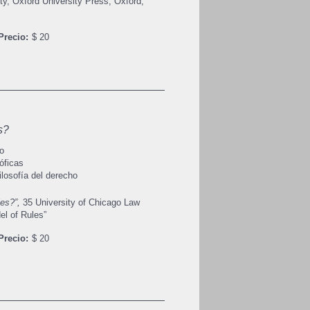
ty, Oxford University Press, Oxford,
Precio:
$ 20
s?
o
óficas
ilosofía del derecho
les?”,
35 University of Chicago Law
el of Rules”
Precio:
$ 20