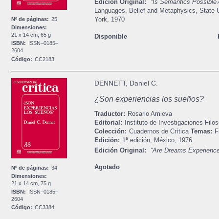
Edición Original:
“Is Semantics Possible
Languages, Belief and Metaphysics, State 
York, 1970
Nº de páginas:
25
Dimensiones:
21 x 14 cm, 65 g
Disponible
ISBN:
ISSN–0185–
2604
Código:
CC2183
DENNETT, Daniel C.
¿Son experiencias los sueños?
Traductor:
Rosario Amieva
Editorial:
Instituto de Investigaciones Filos
Colección:
Cuadernos de Crítica
Temas:
F
Edición:
1ª edición,
México,
1976
Edición Original:
“Are Dreams Experienc
Agotado
Nº de páginas:
34
Dimensiones:
21 x 14 cm, 75 g
ISBN:
ISSN–0185–
2604
Código:
CC3384