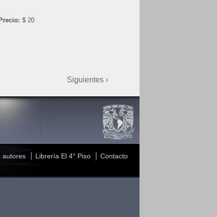
Precio:
$ 20
Siguientes ›
 autores
Librería El 4° Piso
Contacto