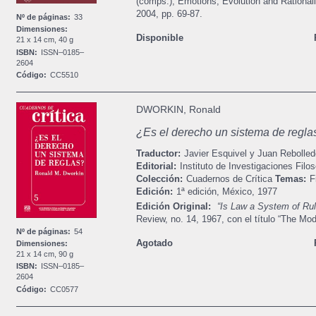
(comps.), Emotions, Evolution and Rationali
2004, pp. 69-87.
Nº de páginas:
33
Dimensiones:
Disponible
21 x 14 cm, 40 g
ISBN:
ISSN–0185–
2604
Código:
CC5510
DWORKIN, Ronald
¿Es el derecho un sistema de regla
Traductor:
Javier Esquivel y Juan Rebolled
Editorial:
Instituto de Investigaciones Filos
Colección:
Cuadernos de Crítica
Temas:
F
Edición:
1ª edición,
México,
1977
Edición Original:
“Is Law a System of Ru
Review, no. 14, 1967, con el título “The Mod
Nº de páginas:
54
Agotado
Dimensiones:
21 x 14 cm, 90 g
ISBN:
ISSN–0185–
2604
Código:
CC0577