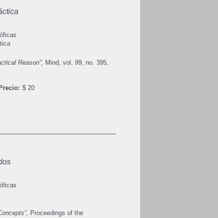
áctica
óficas
tica
actical Reason”,
Mind, vol. 99, no. 395,
Precio:
$ 20
dos
óficas
 Concepts”,
Proceedings of the