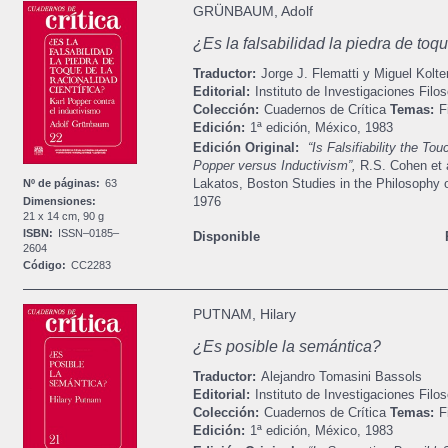
GRÜNBAUM, Adolf
¿Es la falsabilidad la piedra de toqu
Traductor:
Jorge J. Flematti y Miguel Kolte
Editorial:
Instituto de Investigaciones Filos
Colección:
Cuadernos de Crítica
Temas:
F
Edición:
1ª edición,
México,
1983
Edición Original:
“Is Falsifiability the To
Popper versus Inductivism”,
R.S. Cohen et 
Lakatos, Boston Studies in the Philosophy o
Nº de páginas:
63
1976
Dimensiones:
21 x 14 cm, 90 g
ISBN:
ISSN–0185–
Disponible
2604
Código:
CC2283
PUTNAM, Hilary
¿Es posible la semántica?
Traductor:
Alejandro Tomasini Bassols
Editorial:
Instituto de Investigaciones Filos
Colección:
Cuadernos de Crítica
Temas:
F
Edición:
1ª edición,
México,
1983