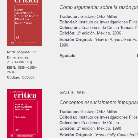
Cómo argumentar sobre la razón pr
Traductor:
Gustavo Ortiz Millán
Editorial:
Instituto de Investigaciones Filos
Colección:
Cuadernos de Crítica
Temas:
É
Edición:
1ª edición,
México,
2006
Edición Original:
“How to Argue about Pr
1990
Nº de páginas:
52
Agotado
Dimensiones:
21 x 14 cm, 90 g
ISBN:
ISSN–0185–
2604
Código:
CC5306
GALLIE, W.B.
Conceptos esencialmente impugna
Traductor:
Gustavo Ortiz Millán
Editorial:
Instituto de Investigaciones Filos
Colección:
Cuadernos de Crítica
Edición:
1ª edición,
México,
1998
Edición Original:
“Essentially Contested