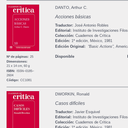
DANTO, Arthur C.
Acciones básicas
Traductor:
José Antonio Robles
Editorial:
Instituto de Investigaciones Filos
Colección:
Cuadernos de Crítica
Edición:
1ª edición,
México,
1981
Edición Original:
“Basic Actions”,
America
Disponible
Nº de páginas:
25
Dimensiones:
21 x 14 cm, 60 g
ISBN:
ISSN–0185–
2604
Código:
CC1081
DWORKIN, Ronald
Casos difíciles
Traductor:
Javier Esquivel
Editorial:
Instituto de Investigaciones Filos
Colección:
Cuadernos de Crítica
Edición:
1ª edición,
México,
1981