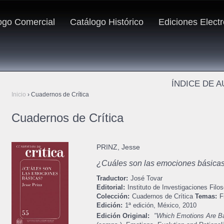
ogo Comercial
Catálogo Histórico
Ediciones Elect
ÍNDICE DE 
Inicio
›
Cuadernos de Crítica
Cuadernos de Crítica
PRINZ, Jesse
¿Cuáles son las emociones básica
Traductor:
José Tovar
Editorial:
Instituto de Investigaciones Filos
Colección:
Cuadernos de Crítica
Temas:
F
Edición:
1ª edición,
México,
2010
Edición Original:
"Which Emotions Are B