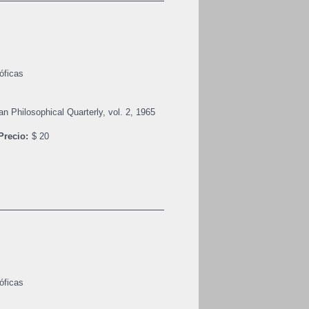
óficas
n Philosophical Quarterly, vol. 2, 1965
Precio:
$ 20
óficas