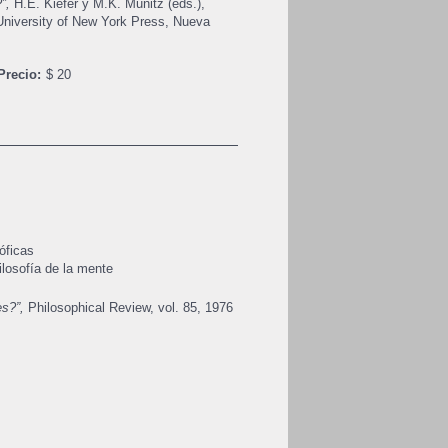
?”,
H.E. Kiefer y M.K. Munitz (eds.),
University of New York Press, Nueva
Precio:
$ 20
óficas
ilosofía de la mente
es?”,
Philosophical Review, vol. 85, 1976