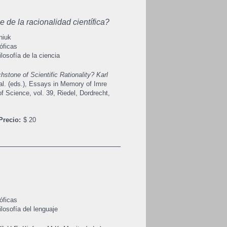
e de la racionalidad científica?
niuk
óficas
ilosofía de la ciencia
uchstone of Scientific Rationality? Karl
al. (eds.), Essays in Memory of Imre
f Science, vol. 39, Riedel, Dordrecht,
Precio:
$ 20
óficas
ilosofía del lenguaje