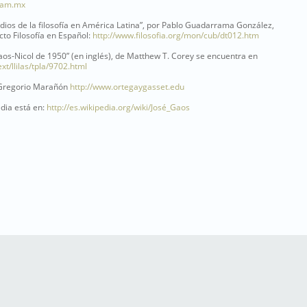
unam.mx
dios de la filosofía en América Latina”, por Pablo Guadarrama González,
cto Filosofía en Español:
http://www.filosofia.org/mon/cub/dt012.htm
aos-Nicol de 1950” (en inglés), de Matthew T. Corey se encuentra en
ext/llilas/tpla/9702.html
-Gregorio Marañón
http://www.ortegaygasset.edu
dia está en:
http://es.wikipedia.org/wiki/José_Gaos