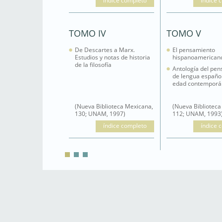
índice completo
índice 
TOMO IV
TOMO V
De Descartes a Marx.
El pensamiento
Estudios y notas de historia
hispanoamerican
de la filosofía
Antología del pe
de lengua español
edad contemporá
(Nueva Biblioteca Mexicana,
(Nueva Biblioteca
130; UNAM, 1997)
112; UNAM, 1993
índice completo
índice 