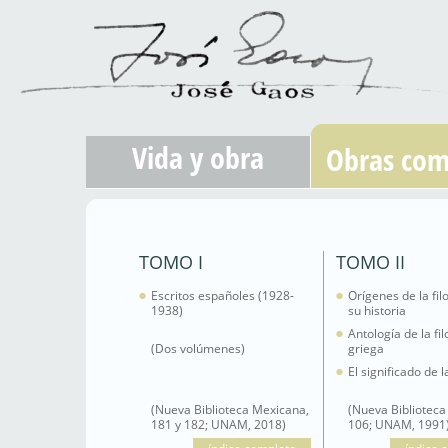
Vida y obra
Obras com
TOMO I
TOMO II
Escritos españoles (1928-
Orígenes de la fil
1938)
su historia
Antología de la fil
(Dos volúmenes)
griega
El significado de
(Nueva Biblioteca Mexicana,
(Nueva Biblioteca
181 y 182; UNAM, 2018)
106; UNAM, 1991