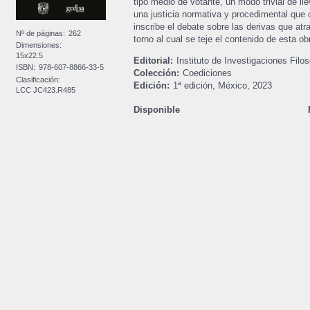
tipo medio de votante, un modo trivial de l
una justicia normativa y procedimental que o
inscribe el debate sobre las derivas que at
Nº de páginas:
262
torno al cual se teje el contenido de esta ob
Dimensiones:
15x22.5
Editorial:
Instituto de Investigaciones Fil
ISBN:
978-607-8866-33-5
Colección:
Coediciones
Clasificación:
Edición:
1ª edición,
México,
2023
LCC JC423.R485
Disponible