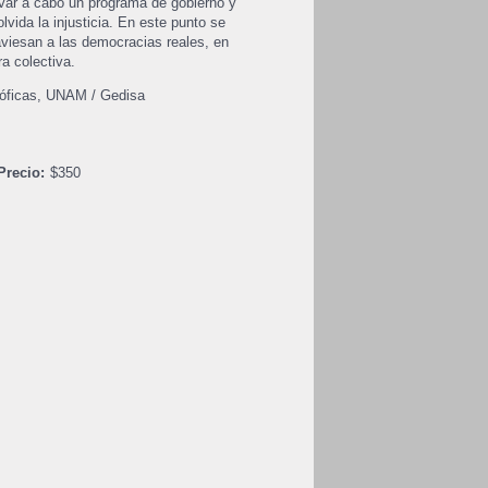
levar a cabo un programa de gobierno y
lvida la injusticia. En este punto se
raviesan a las democracias reales, en
ra colectiva.
osóficas, UNAM / Gedisa
Precio:
$350