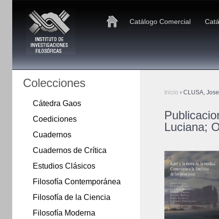
Catálogo Comercial
Catá
Colecciones
Inicio
›
CLUSA, Josep
Cátedra Gaos
Publicaci
Coediciones
Luciana; 
Cuadernos
Cuadernos de Crítica
Estudios Clásicos
Filosofía Contemporánea
Filosofía de la Ciencia
Filosofía Moderna