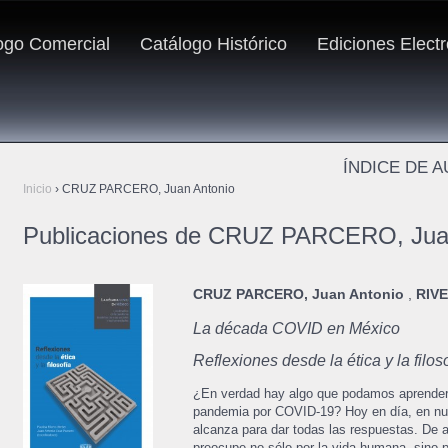
ogo Comercial
Catálogo Histórico
Ediciones Elect
ÍNDICE DE 
Inicio
›
CRUZ PARCERO, Juan Antonio
Publicaciones de CRUZ PARCERO, Jua
CRUZ PARCERO, Juan Antonio
,
RIV
La década COVID en México
Reflexiones desde la ética y la filos
¿En verdad hay algo que podamos aprender d
pandemia por COVID-19? Hoy en día, en nues
alcanza para dar todas las respuestas. De a
preocupe no sólo por la vida humana, sino p