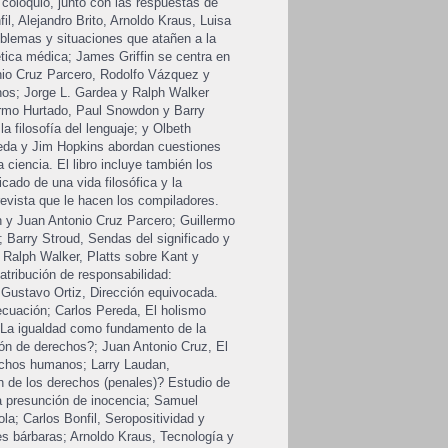
 coloquio, junto con las respuestas de
il, Alejandro Brito, Arnoldo Kraus, Luisa
lemas y situaciones que atañen a la
ética médica; James Griffin se centra en
onio Cruz Parcero, Rodolfo Vázquez y
os; Jorge L. Gardea y Ralph Walker
lermo Hurtado, Paul Snowdon y Barry
la filosofía del lenguaje; y Olbeth
reda y Jim Hopkins abordan cuestiones
a ciencia. El libro incluye también los
icado de una vida filosófica y la
evista que le hacen los compiladores.
 y Juan Antonio Cruz Parcero; Guillermo
; Barry Stroud, Sendas del significado y
 Ralph Walker, Platts sobre Kant y
tribución de responsabilidad:
 Gustavo Ortiz, Dirección equivocada.
cuación; Carlos Pereda, El holismo
, La igualdad como fundamento de la
ión de derechos?; Juan Antonio Cruz, El
echos humanos; Larry Laudan,
n de los derechos (penales)? Estudio de
la presunción de inocencia; Samuel
; Carlos Bonfil, Seropositividad y
es bárbaras; Arnoldo Kraus, Tecnología y