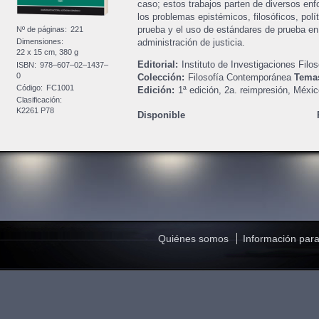
caso; estos trabajos parten de diversos enf
los problemas epistémicos, filosóficos, polít
prueba y el uso de estándares de prueba en 
Nº de páginas:
221
administración de justicia.
Dimensiones:
22 x 15 cm, 380 g
Editorial:
Instituto de Investigaciones Filos
ISBN:
978–607–02–1437–
0
Colección:
Filosofía Contemporánea
Tema
Código:
FC1001
Edición:
1ª edición, 2a. reimpresión,
Méxic
Clasificación:
K2261 P78
Disponible
Quiénes somos
Información para