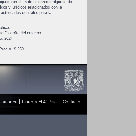
oques con el fin de esclarecer algunos de
icos y jurídicos relacionados con la
actividades centrales para la
óficas
s:
Filosofía del derecho
o,
2024
Precio:
$ 250
 autores
Librería El 4° Piso
Contacto