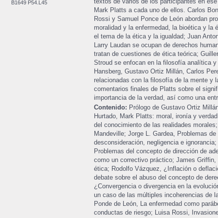
textos de varios de los participantes en ese
B1649 P54.L45
Mark Platts a cada uno de ellos. Carlos Bonf
Rossi y Samuel Ponce de León abordan prob
moralidad y la enfermedad, la bioética y la 
el tema de la ética y la igualdad; Juan Ant
Larry Laudan se ocupan de derechos human
tratan de cuestiones de ética teórica; Guil
Stroud se enfocan en la filosofía analítica y 
Hansberg, Gustavo Ortiz Millán, Carlos Pe
relacionadas con la filosofía de la mente y l
comentarios finales de Platts sobre el signif
importancia de la verdad, así como una entr
Contenido:
Prólogo de Gustavo Ortiz Millán
Hurtado, Mark Platts: moral, ironía y verdad
del conocimiento de las realidades morales;
Mandeville; Jorge L. Gardea, Problemas de a
desconsideración, negligencia e ignorancia;
Problemas del concepto de dirección de ade
como un correctivo práctico; James Griffin
ética; Rodolfo Vázquez, ¿Inflación o deflac
debate sobre el abuso del concepto de der
¿Convergencia o divergencia en la evolució
un caso de las múltiples incoherencias de 
Ponde de León, La enfermedad como parábola
conductas de riesgo; Luisa Rossi, Invasion