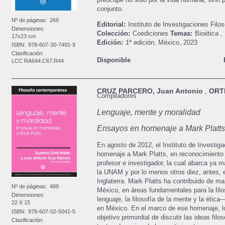
conjunto.
Nº de páginas:
266
Editorial:
Instituto de Investigaciones Fil
Dimensiones:
Colección:
Coediciones
Temas:
Bioética
,
17x23 cm
Edición:
1ª edición,
México,
2023
ISBN:
978-607-30-7491-9
Clasificación:
Disponible
LCC RA644.C67.R44
CRUZ PARCERO, Juan Antonio
,
ORTI
Compiladores
Lenguaje, mente y moralidad
Ensayos en homenaje a Mark Platts
En agosto de 2012, el Instituto de Investiga
homenaje a Mark Platts, en reconocimiento
profesor e investigador, la cual abarca ya m
la UNAM y por lo menos otros diez, antes, e
Inglaterra. Mark Platts ha contribuido de man
Nº de páginas:
489
México, en áreas fundamentales para la filoso
Dimensiones:
lenguaje, la filosofía de la mente y la ética—
22 X 15
en México. En el marco de ese homenaje, lo
ISBN:
978-607-02-5041-5
objetivo primordial de discutir las ideas filo
Clasificación: