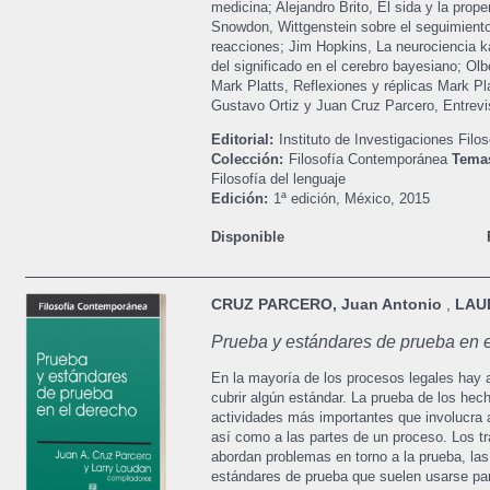
medicina; Alejandro Brito, El sida y la pro
Snowdon, Wittgenstein sobre el seguimiento
reacciones; Jim Hopkins, La neurociencia ka
del significado en el cerebro bayesiano; O
Mark Platts, Reflexiones y réplicas Mark Pla
Gustavo Ortiz y Juan Cruz Parcero, Entrevi
Editorial:
Instituto de Investigaciones Filos
Colección:
Filosofía Contemporánea
Tema
Filosofía del lenguaje
Edición:
1ª edición,
México,
2015
Disponible
CRUZ PARCERO, Juan Antonio
,
LAUD
Prueba y estándares de prueba en 
En la mayoría de los procesos legales hay 
cubrir algún estándar. La prueba de los hech
actividades más importantes que involucra a
así como a las partes de un proceso. Los t
abordan problemas en torno a la prueba, las
estándares de prueba que suelen usarse pa