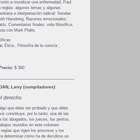
pensión a moralizar una enfermedad; Paul
 reglas: algunos temas y algunas
ntiana e interpretación radical: Sendas
lbeth Hansberg, Razones emocionales;
tts, Comentarios finales: vida filosófica;
sta con Mark Platts
óficas
s:
Ética
,
Filosofía de la ciencia
,
Precio:
$ 360
AN, Larry (compiladores)
el derecho
algo que debe ser probado y que debe
os constituye, por lo tanto, una de las
 los abogados, los jueces, los peritos,
rabajos reunidos en este volumen
 reglas que rigen los procesos y los
ra determinar cómo ha de decidirse un