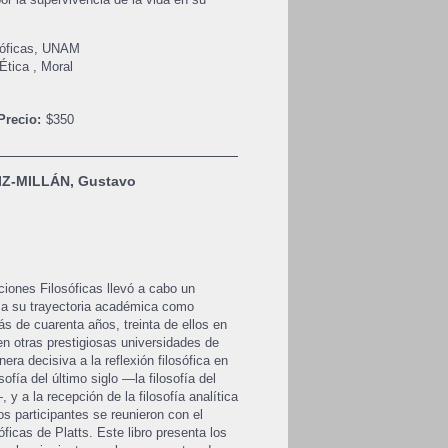
osóficas, UNAM
Ética
,
Moral
Precio:
$350
Z-MILLÁN, Gustavo
ciones Filosóficas llevó a cabo un
 a su trayectoria académica como
ás de cuarenta años, treinta de ellos en
n otras prestigiosas universidades de
era decisiva a la reflexión filosófica en
fía del último siglo —la filosofía del
, y a la recepción de la filosofía analítica
s participantes se reunieron con el
sóficas de Platts. Este libro presenta los