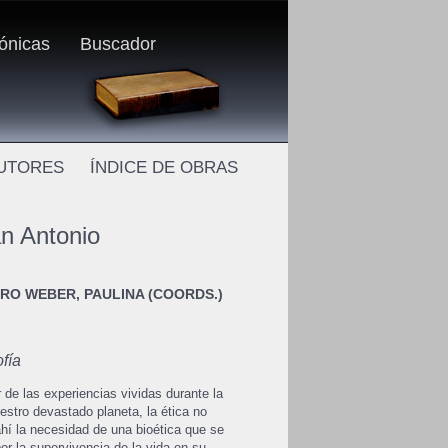
rónicas
Buscador
AUTORES
ÍNDICE DE OBRAS
n Antonio
ERO WEBER, PAULINA (COORDS.)
ofía
e las experiencias vividas durante la
tro devastado planeta, la ética no
hí la necesidad de una bioética que se
or la supervivencia de la vida en su