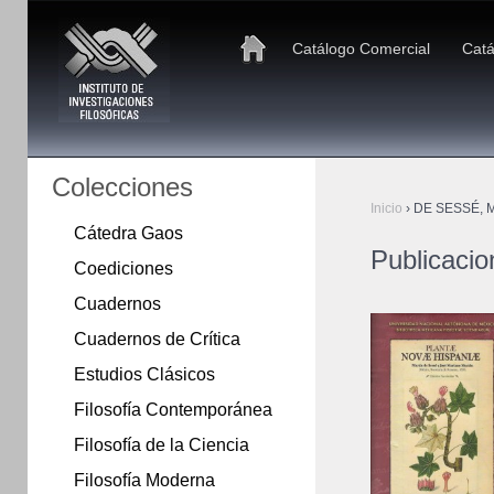
Catálogo Comercial
Catá
Colecciones
Inicio
›
DE SESSÉ, M
Cátedra Gaos
Publicaci
Coediciones
Cuadernos
Cuadernos de Crítica
Estudios Clásicos
Filosofía Contemporánea
Filosofía de la Ciencia
Filosofía Moderna