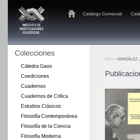
Catálogo Comercial
Catá
Colecciones
Inicio
›
GONZÁLEZ, J
Cátedra Gaos
Publicaci
Coediciones
Cuadernos
Cuadernos de Crítica
Estudios Clásicos
Filosofía Contemporánea
Filosofía de la Ciencia
Filosofía Moderna