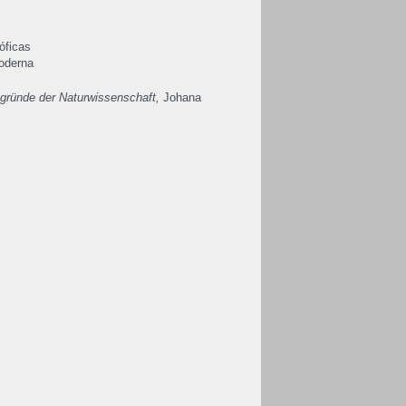
óficas
oderna
gründe der Naturwissenschaft,
Johana