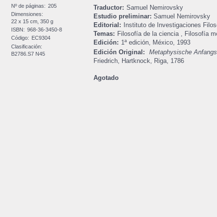
Nº de páginas:
205
Traductor:
Samuel Nemirovsky
Dimensiones:
Estudio preliminar:
Samuel Nemirovsky
22 x 15 cm, 350 g
Editorial:
Instituto de Investigaciones Filos
ISBN:
968-36-3450-8
Temas:
Filosofía de la ciencia
,
Filosofía m
Código:
EC9304
Edición:
1ª edición,
México,
1993
Clasificación:
Edición Original:
Metaphysische Anfangs
B2786.S7 N45
Friedrich, Hartknock, Riga, 1786
Agotado