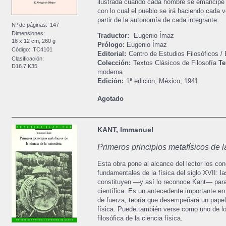
ilustrada cuando cada hombre se emancipe y 
con lo cual el pueblo se irá haciendo cada 
partir de la autonomía de cada integrante.
Nº de páginas:
147
Dimensiones:
Traductor:
Eugenio Ímaz
18 x 12 cm, 260 g
Prólogo:
Eugenio Ímaz
Código:
TC4101
Editorial:
Centro de Estudios Filosóficos /
Clasificación:
Colección:
Textos Clásicos de Filosofía
Te
D16.7 K35
moderna
Edición:
1ª edición,
México,
1941
Agotado
KANT, Immanuel
Primeros principios metafísicos de l
Esta obra pone al alcance del lector los co
fundamentales de la física del siglo XVII: l
constituyen —y así lo reconoce Kant— para
científica. Es un antecedente importante en 
de fuerza, teoría que desempeñará un papel 
física. Puede también verse como uno de l
filosófica de la ciencia física.