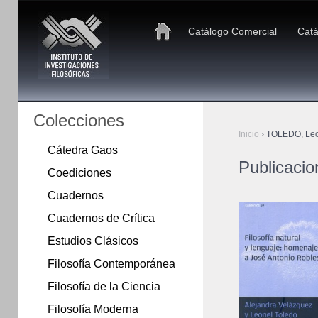
Catálogo Comercial
Catá
Colecciones
Inicio
›
TOLEDO, Leo
Cátedra Gaos
Publicaci
Coediciones
Cuadernos
Cuadernos de Crítica
Estudios Clásicos
Filosofía Contemporánea
Filosofía de la Ciencia
Filosofía Moderna