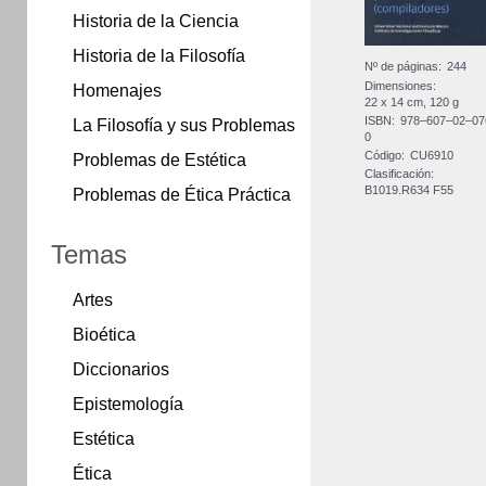
Historia de la Ciencia
Historia de la Filosofía
Nº de páginas:
244
Dimensiones:
Homenajes
22 x 14 cm, 120 g
ISBN:
978–607–02–07
La Filosofía y sus Problemas
0
Código:
CU6910
Problemas de Estética
Clasificación:
B1019.R634 F55
Problemas de Ética Práctica
Temas
Artes
Bioética
Diccionarios
Epistemología
Estética
Ética