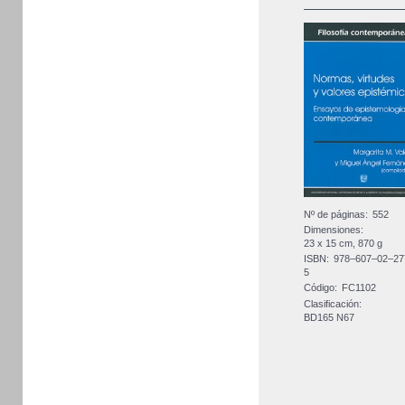
Nº de páginas:
552
Dimensiones:
23 x 15 cm, 870 g
ISBN:
978–607–02–27
5
Código:
FC1102
Clasificación:
BD165 N67