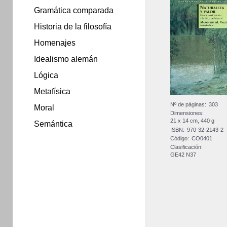
Gramática comparada
Historia de la filosofía
Homenajes
Idealismo alemán
Lógica
Metafísica
Nº de páginas:
303
Moral
Dimensiones:
21 x 14 cm, 440 g
Semántica
ISBN:
970-32-2143-2
Código:
CO0401
Clasificación:
GE42 N37