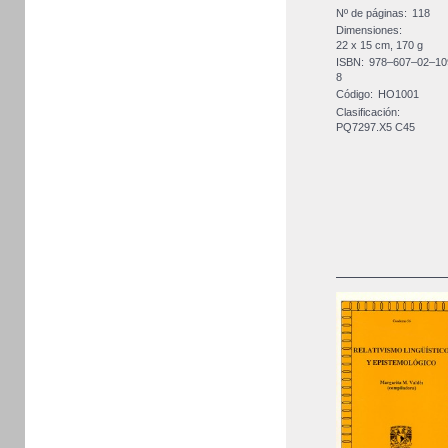
Nº de páginas:
118
Dimensiones:
22 x 15 cm, 170 g
ISBN:
978–607–02–10
8
Código:
HO1001
Clasificación:
PQ7297.X5 C45