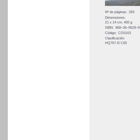
Nº de páginas:
283
Dimensiones:
21 x 14 cm, 400 g
ISBN:
968–36–9529–9
Código:
CO0103
Clasificación:
HQ767.I5 C65