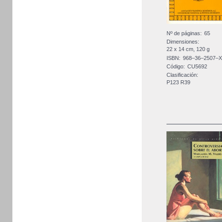
Nº de páginas:
65
Dimensiones:
22 x 14 cm, 120 g
ISBN:
968–36–2507–
Código:
CU5692
Clasificación:
P123 R39