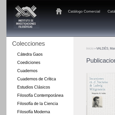
Catálogo Comercial
Catá
Colecciones
Inicio
›
VALDÉS, Marg
Cátedra Gaos
Publicaci
Coediciones
Cuadernos
Cuadernos de Crítica
Estudios Clásicos
Filosofía Contemporánea
Filosofía de la Ciencia
Filosofía Moderna