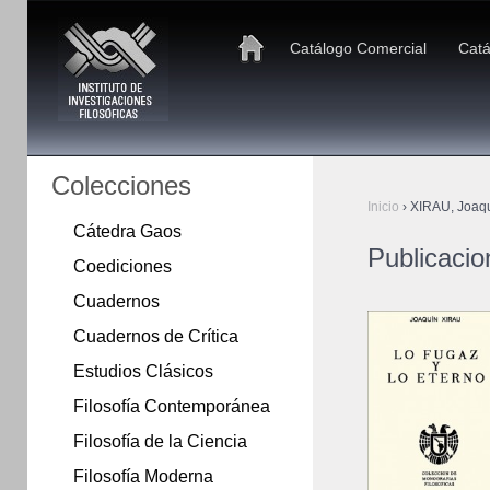
Catálogo Comercial
Catá
Colecciones
Inicio
›
XIRAU, Joaq
Cátedra Gaos
Publicaci
Coediciones
Cuadernos
Cuadernos de Crítica
Estudios Clásicos
Filosofía Contemporánea
Filosofía de la Ciencia
Filosofía Moderna