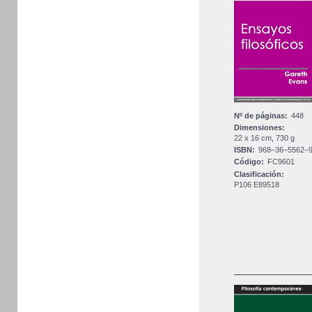
Nº de páginas:
448
Dimensiones:
22 x 16 cm, 730 g
ISBN:
968–36–5562–
Código:
FC9601
Clasificación:
P106 E89518