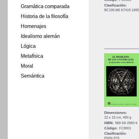
Clasificación:
Gramática comparada
BC199.M6 K7418 199
Historia de la filosofía
Homenajes
Idealismo alemán
Lógica
Metafísica
Moral
Semántica
Dimensiones:
22 x 15 cm, 400 g
ISBN:
968-58-2880-6
Código:
FC8001
Clasificación:
PN56 P75