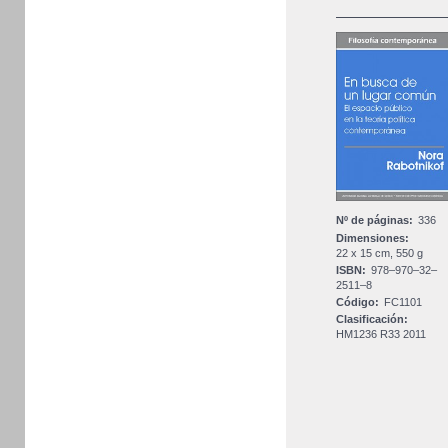
Nº de páginas:
336
Dimensiones:
22 x 15 cm, 550 g
ISBN:
978–970–32–
2511–8
Código:
FC1101
Clasificación:
HM1236 R33 2011