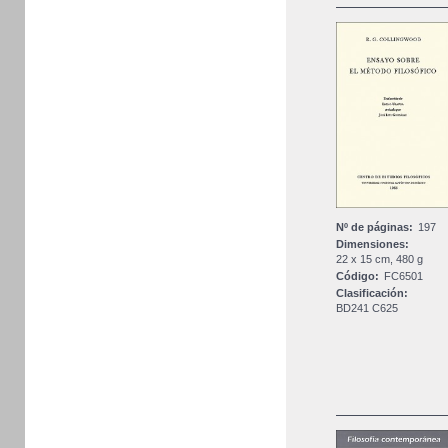
Nº de páginas:
197
Dimensiones:
22 x 15 cm, 480 g
Código:
FC6501
Clasificación:
BD241 C625