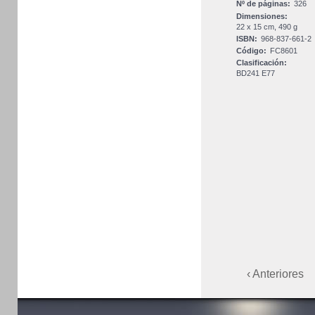
Nº de páginas:
326
Dimensiones:
22 x 15 cm, 490 g
ISBN:
968-837-661-2
Código:
FC8601
Clasificación:
BD241 E77
‹ Anteriores