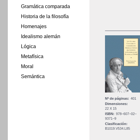
Gramática comparada
Historia de la filosofía
Homenajes
Idealismo alemán
Lógica
Metafísica
Moral
Semántica
Nº de páginas:
401
Dimensiones:
22 X 15
ISBN:
978–607–02–
9371–9
Clasificación:
B1019.V534.L85