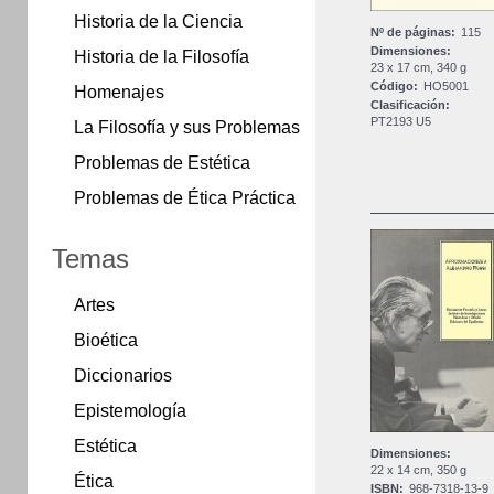
Historia de la Ciencia
Nº de páginas:
115
Dimensiones:
Historia de la Filosofía
23 x 17 cm, 340 g
Código:
HO5001
Homenajes
Clasificación:
PT2193 U5
La Filosofía y sus Problemas
Problemas de Estética
Problemas de Ética Práctica
Temas
Artes
Bioética
Diccionarios
Epistemología
Estética
Dimensiones:
22 x 14 cm, 350 g
Ética
ISBN:
968-7318-13-9