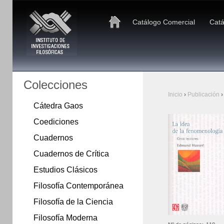
Catálogo Comercial
Catá
Colecciones
Inicio
›
Publicación
›
Cátedra Gaos
Coediciones
Cuadernos
Cuadernos de Crítica
Estudios Clásicos
Filosofía Contemporánea
Filosofía de la Ciencia
Filosofía Moderna