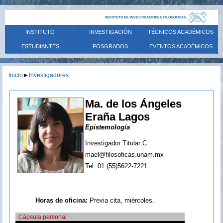
INSTITUTO DE INVESTIGACIONES FILOSÓFICAS
INSTITUTO
INVESTIGACIÓN
TÉCNICOS ACADÉMICOS
ESTUDIANTES
POSGRADOS
EVENTOS ACADÉMICOS
Inicio
►
Investigadores
Ma. de los Ángeles
Eraña Lagos
Epistemología
Investigador Titular C
mael@filosoficas.unam.mx
Tel. 01 (55)5622-7221
Horas de oficina:
Previa cita, miércoles.
Cápsula personal