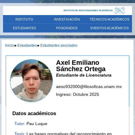
INSTITUTO DE INVESTIGACIONES FILOSÓFICAS
INSTITUTO
INVESTIGACIÓN
TÉCNICOS ACADÉMICOS
ESTUDIANTES
POSGRADOS
EVENTOS ACADÉMICOS
Inicio
►
Estudiantes
►
Estudiantes asociados
Axel Emiliano
Sánchez Ortega
Estudiante de Licenciatura
aeso932000@filosoficas.unam.mx
Ingreso: Octubre 2025
Datos académicos
Tutor:
Pau Luque
Tesis:
Las bases normativas del reconocimiento en