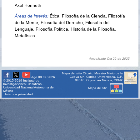
Axel Honneth
Áreas de interés:
Ética, Filosofía de la Ciencia, Filosofía
de la Mente, Filosofía del Derecho, Filosofía del
Lenguaje, Filosofía Política, Historia de la Filosofía,
Metafísica
Actualizado Oct 22 de 2025
Mapa del sitio
Circuito Maestro Mario de la
Cueva s/n, Ciudad Universitaria, C.P.
Ago 08 de 2026
04510, Coyoacán México, CDMX
© 2015-2019 Instituto de
Investigaciones Filosóficas -
Universidad Nacional Autónoma de
Mapa de sitio
México
Aviso de privacidad