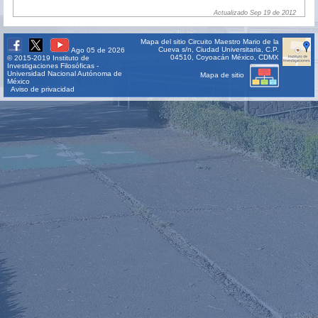
Actualizado Sep 19 de 2012
Mapa del sitio
Circuito Maestro Mario de la
Cueva s/n, Ciudad Universitaria, C.P.
Ago 05 de 2026
04510, Coyoacán México, CDMX
© 2015-2019 Instituto de
Investigaciones Filosóficas -
Universidad Nacional Autónoma de
Mapa de sitio
México
Aviso de privacidad