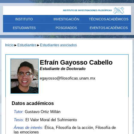
INSTITUTO DE INVESTIGACIONES FILOSÓFICAS
INSTITUTO
INVESTIGACIÓN
TÉCNICOS ACADÉMICOS
ESTUDIANTES
POSGRADOS
EVENTOS ACADÉMICOS
Inicio
►
Estudiantes
►
Estudiantes asociados
Efraín Gayosso Cabello
Estudiante de Doctorado
egayosso@filosoficas.unam.mx
Datos académicos
Tutor:
Gustavo Ortiz Millán
Tesis:
El Valor Moral del Sufrimiento
Áreas de interés:
Ética, Filosofía de la acción, Filosofía de
las emociones