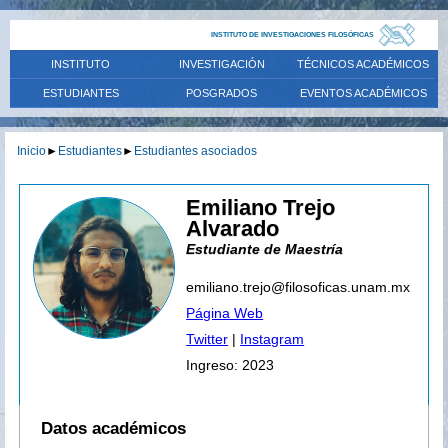
INSTITUTO DE INVESTIGACIONES FILOSÓFICAS
INSTITUTO
INVESTIGACIÓN
TÉCNICOS ACADÉMICOS
ESTUDIANTES
POSGRADOS
EVENTOS ACADÉMICOS
Inicio
►
Estudiantes
►
Estudiantes asociados
Emiliano Trejo
Alvarado
Estudiante de Maestría
emiliano.trejo@filosoficas.unam.mx
Página Web
Twitter
|
Instagram
Ingreso: 2023
Datos académicos