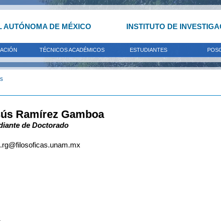
L AUTÓNOMA DE MÉXICO
INSTITUTO DE INVESTIG
GACIÓN
TÉCNICOS ACADÉMICOS
ESTUDIANTES
POS
os
sús Ramírez Gamboa
diante de Doctorado
s.rg@filosoficas.unam.mx