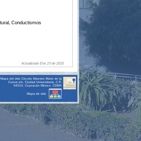
ultural, Conductismos
Actualizado Ene 23 de 2025
Mapa del sitio
Circuito Maestro Mario de la
Cueva s/n, Ciudad Universitaria, C.P.
04510, Coyoacán México, CDMX
Mapa de sitio