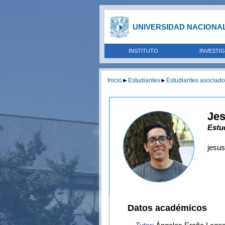
UNIVERSIDAD NACIONA
INSTITUTO
INVESTI
Inicio
►
Estudiantes
►
Estudiantes asociad
Je
Estu
jesu
Datos académicos