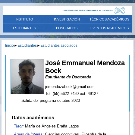
INSTITUTO DE INVESTIGACIONES FILOSÓFICAS
INSTITUTO
INVESTIGACIÓN
TÉCNICOS ACADÉMICOS
ESTUDIANTES
POSGRADOS
EVENTOS ACADÉMICOS
Inicio
►
Estudiantes
►
Estudiantes asociados
José Emmanuel Mendoza
Bock
Estudiante de Doctorado
jemendozabock@gmail.com
Tel. (55) 5622-7430 ext. 49127
Salida del programa octubre 2020
Datos académicos
Tutor:
María de Ángeles Eraña Lagos
Áreas de interés:
Ciencias cognitivas, Filosofía de la