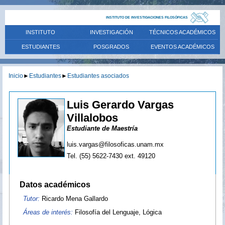
INSTITUTO DE INVESTIGACIONES FILOSÓFICAS
INSTITUTO
INVESTIGACIÓN
TÉCNICOS ACADÉMICOS
ESTUDIANTES
POSGRADOS
EVENTOS ACADÉMICOS
Inicio
►
Estudiantes
►
Estudiantes asociados
Luis Gerardo Vargas
Villalobos
Estudiante de Maestría
luis.vargas@filosoficas.unam.mx
Tel. (55) 5622-7430 ext. 49120
Datos académicos
Tutor:
Ricardo Mena Gallardo
Áreas de interés:
Filosofía del Lenguaje, Lógica