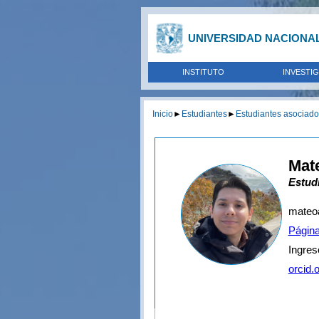
UNIVERSIDAD NACIONA
INSTITUTO
INVESTI
Inicio
►
Estudiantes
►
Estudiantes asociad
Mate
Estud
mateo
Págin
Ingres
orcid.