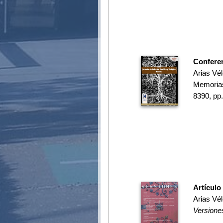
Confere
Arias Vé
Memorias 
8390, pp
Artículo
Arias Vé
Versiones