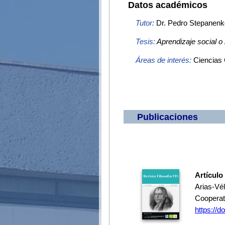
Datos académicos
Tutor:
Dr. Pedro Stepanenk
Tesis:
Aprendizaje social o 
Áreas de interés:
Ciencias 
Publicaciones
Artículo
Arias-Vél
Cooperat
https://d