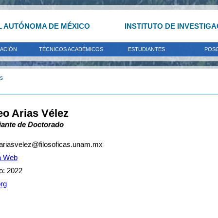
L AUTÓNOMA DE MÉXICO
INSTITUTO DE INVESTIG
GACIÓN
TÉCNICOS ACADÉMICOS
ESTUDIANTES
POS
os
o Arias Vélez
iante de Doctorado
ariasvelez@filosoficas.unam.mx
a Web
o: 2022
org