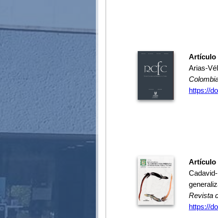
Artículo
Arias-Vél
Colombia
https://d
Artículo
Cadavid-R
generaliz
Revista 
https://d