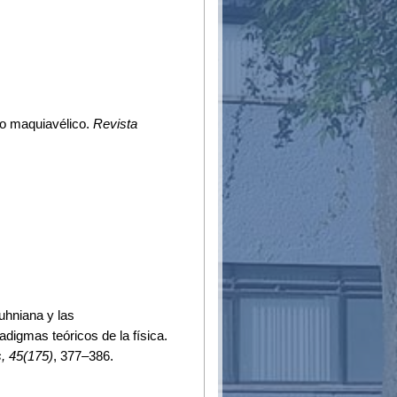
nto maquiavélico.
Revista
uhniana y las
adigmas teóricos de la física.
, 45(175)
, 377–386.