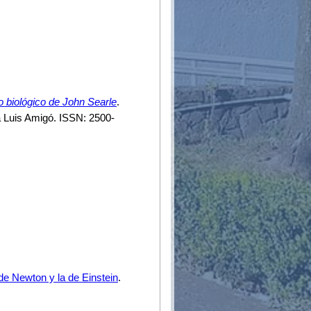
mo biológico de John Searle
.
a Luis Amigó. ISSN: 2500-
de Newton y la de Einstein
.