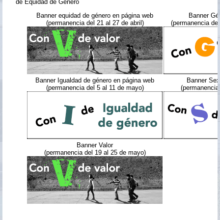
de Equidad de Género
Banner equidad de género en página web
Banner Gé
(permanencia del 21 al 27 de abril)
(permanencia del 
Banner Igualdad de género en página web
Banner Sex
(permanencia del 5 al 11 de mayo)
(permanencia 
Banner Valor
(permanencia del 19 al 25 de mayo)