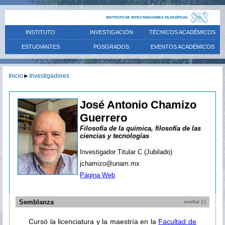
INSTITUTO DE INVESTIGACIONES FILOSÓFICAS
INSTITUTO
INVESTIGACIÓN
TÉCNICOS ACADÉMICOS
ESTUDIANTES
POSGRADOS
EVENTOS ACADÉMICOS
Inicio
►
Investigadores
José Antonio Chamizo
Guerrero
Filosofía de la química, filosofía de las
ciencias y tecnologías
Investigador Titular C (Jubilado)
jchamizo@unam.mx
Página Web
Semblanza
ocultar [-]
Cursó la licenciatura y la maestría en la
Facultad de