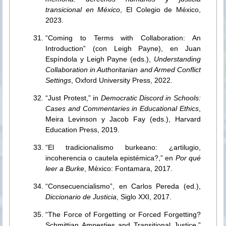
transicional en México
, El Colegio de México,
2023.
“Coming to Terms with Collaboration: An
Introduction” (con Leigh Payne), en Juan
Espíndola y Leigh Payne (eds.),
Understanding
Collaboration in Authoritarian and Armed Conflict
Settings
, Oxford University Press, 2022.
“Just Protest,” in
Democratic Discord in Schools:
Cases and Commentaries in Educational Ethics
,
Meira Levinson y Jacob Fay (eds.), Harvard
Education Press, 2019.
“El tradicionalismo burkeano: ¿artilugio,
incoherencia o cautela epistémica?,” en
Por qué
leer a Burke
, México: Fontamara, 2017.
“Consecuencialismo”, en Carlos Pereda (ed.),
Diccionario de Justicia
, Siglo XXI, 2017.
“The Force of Forgetting or Forced Forgetting?
Schmittian Amnesties and Transitional Justice,”