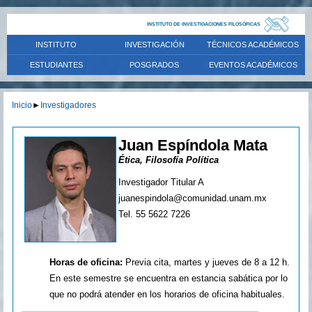
INSTITUTO DE INVESTIGACIONES FILOSÓFICAS
INSTITUTO
INVESTIGACIÓN
TÉCNICOS ACADÉMICOS
ESTUDIANTES
POSGRADOS
EVENTOS ACADÉMICOS
Inicio
►
Investigadores
Juan Espíndola Mata
Ética, Filosofía Política
Investigador Titular A
juanespindola@comunidad.unam.mx
Tel. 55 5622 7226
Horas de oficina:
Previa cita, martes y jueves de 8 a 12 h.
En este semestre se encuentra en estancia sabática por lo
que no podrá atender en los horarios de oficina habituales.