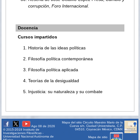
corrupción
,
Foro Internacional
.
Docencia
Cursos impartidos
Historia de las ideas políticas
Filosofía política contemporánea
Filosofía política aplicada
Teorías de la desigualdad
Injusticia: su naturaleza y su combate
Mapa del sitio
Circuito Maestro Mario de la
Cueva s/n, Ciudad Universitaria, C.P.
Ago 08 de 2026
04510, Coyoacán México, CDMX
© 2015-2019 Instituto de
Investigaciones Filosóficas -
Universidad Nacional Autónoma de
Mapa de sitio
México