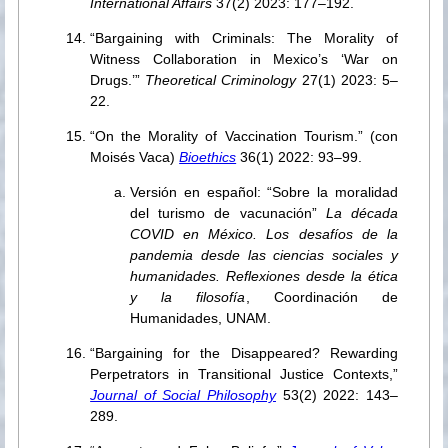
International Affairs
37(2) 2023: 177–192.
“Bargaining with Criminals: The Morality of
Witness Collaboration in Mexico’s ‘War on
Drugs.’”
Theoretical Criminology
27(1) 2023: 5–
22.
“On the Morality of Vaccination Tourism.” (con
Moisés Vaca)
Bioethics
36(1) 2022: 93–99.
Versión en español: “Sobre la moralidad
del turismo de vacunación”
La década
COVID en México. Los desafíos de la
pandemia desde las ciencias sociales y
humanidades. Reflexiones desde la ética
y la filosofía
, Coordinación de
Humanidades, UNAM.
“Bargaining for the Disappeared? Rewarding
Perpetrators in Transitional Justice Contexts,”
Journal of Social Philosophy
53(2) 2022: 143–
289.