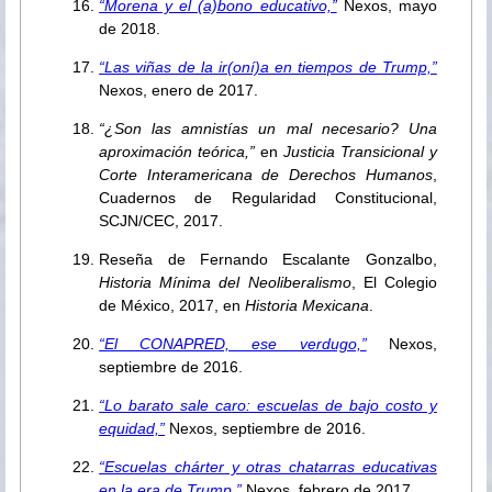
“Morena y el (a)bono educativo,”
Nexos, mayo
de 2018.
“Las viñas de la ir(oní)a en tiempos de Trump,”
Nexos, enero de 2017.
“¿Son las amnistías un mal necesario? Una
aproximación teórica,”
en
Justicia Transicional y
Corte Interamericana de Derechos Humanos
,
Cuadernos de Regularidad Constitucional,
SCJN/CEC, 2017.
Reseña de Fernando Escalante Gonzalbo,
Historia Mínima del Neoliberalismo
, El Colegio
de México, 2017, en
Historia Mexicana
.
“El CONAPRED, ese verdugo,”
Nexos,
septiembre de 2016.
“Lo barato sale caro: escuelas de bajo costo y
equidad,”
Nexos, septiembre de 2016.
“Escuelas chárter y otras chatarras educativas
en la era de Trump,”
Nexos, febrero de 2017.