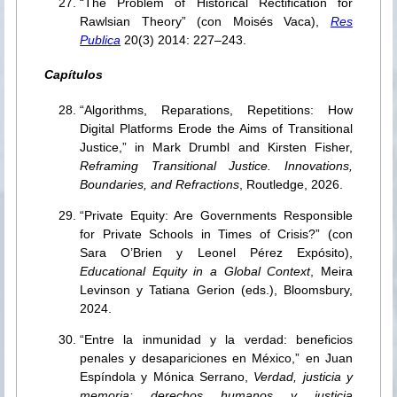
“The Problem of Historical Rectification for
Rawlsian Theory” (con Moisés Vaca),
Res
Publica
20(3) 2014: 227–243.
Capítulos
“Algorithms, Reparations, Repetitions: How
Digital Platforms Erode the Aims of Transitional
Justice,” in Mark Drumbl and Kirsten Fisher,
Reframing Transitional Justice. Innovations,
Boundaries, and Refractions
, Routledge, 2026.
“Private Equity: Are Governments Responsible
for Private Schools in Times of Crisis?” (con
Sara O’Brien y Leonel Pérez Expósito),
Educational Equity in a Global Context
, Meira
Levinson y Tatiana Gerion (eds.), Bloomsbury,
2024.
“Entre la inmunidad y la verdad: beneficios
penales y desapariciones en México,” en Juan
Espíndola y Mónica Serrano,
Verdad, justicia y
memoria: derechos humanos y justicia