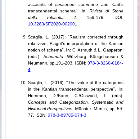
accounts of
sensorium commune
and Kant's
transcendental schema”. In:
Rivista di Storia
della Filosofia
2: 159-176. DOI:
10.3280/SF2020-002001
Scaglia, L. (2017): “Realism corrected through
relativism. Piaget’s interpretation of the Kantian
notion of schema”. In: C. Asmuth & L. Gasperoni
(eds.):
Schemata
. Würzburg: Königshausen &
Neumann, pp.191-203. ISBN:
978-3-8260-6184-
4
Scaglia, L. (2016): “The value of the categories
in the Kantian transcendental perspective”. In:
Hommen, D./Kann, C./Osswald, T. (eds):
Concepts and Categorization. Systematic and
Historical Perspectives.
Münster: Mentis, pp. 59-
77. ISBN:
978-3-89785-074-3