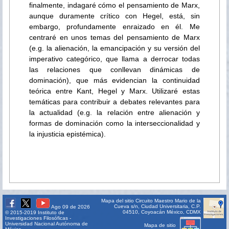
finalmente, indagaré cómo el pensamiento de Marx,
aunque duramente crítico con Hegel, está, sin
embargo, profundamente enraizado en él. Me
centraré en unos temas del pensamiento de Marx
(e.g. la alienación, la emancipación y su versión del
imperativo categórico, que llama a derrocar todas
las relaciones que conllevan dinámicas de
dominación), que más evidencian la continuidad
teórica entre Kant, Hegel y Marx. Utilizaré estas
temáticas para contribuir a debates relevantes para
la actualidad (e.g. la relación entre alienación y
formas de dominación como la interseccionalidad y
la injusticia epistémica).
Mapa del sitio
Circuito Maestro Mario de la
Cueva s/n, Ciudad Universitaria, C.P.
Ago 09 de 2026
04510, Coyoacán México, CDMX
© 2015-2019 Instituto de
Investigaciones Filosóficas -
Universidad Nacional Autónoma de
Mapa de sitio