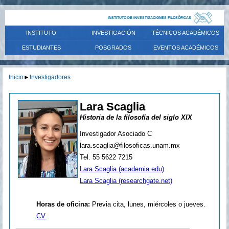
INSTITUTO DE INVESTIGACIONES FILOSÓFICAS
INSTITUTO
INVESTIGACIÓN
TÉCNICOS ACADÉMICOS
ESTUDIANTES
POSGRADOS
EVENTOS ACADÉMICOS
Inicio
►
Investigadores
Lara Scaglia
Historia de la filosofía del siglo XIX
Investigador Asociado C
lara.scaglia@filosoficas.unam.mx
Tel. 55 5622 7215
Lara Scaglia (academia.edu)
Lara Scaglia (researchgate.net)
Horas de oficina:
Previa cita, lunes, miércoles o jueves.
CV