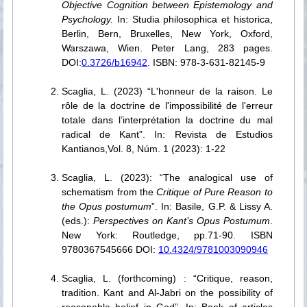
Objective Cognition between Epistemology and
Psychology.
In: Studia philosophica et historica,
Berlin, Bern, Bruxelles, New York, Oxford,
Warszawa, Wien. Peter Lang, 283 pages.
DOI:
0.3726/b16942
. ISBN: 978-3-631-82145-9
Scaglia, L. (2023) “L'honneur de la raison. Le
rôle de la doctrine de l'impossibilité de l'erreur
totale dans l’interprétation la doctrine du mal
radical de Kant”. In: Revista de Estudios
Kantianos,Vol. 8, Núm. 1 (2023): 1-22
Scaglia, L. (2023): “The analogical use of
schematism from the
Critique of Pure Reason to
the Opus postumum
”. In: Basile, G.P. & Lissy A.
(eds.):
Perspectives on Kant’s Opus Postumum
.
New York: Routledge, pp.71-90. ISBN
9780367545666 DOI:
10.4324/9781003090946
Scaglia, L. (forthcoming) : “Critique, reason,
tradition. Kant and Al-Jabri on the possibility of
reasonable belief in God”. In: Book of articles