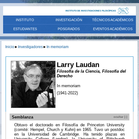
INSTITUTO DE INVESTIGACIONES FILOSÓFICAS
INSTITUTO
INVESTIGACIÓN
TÉCNICOS ACADÉMICOS
ESTUDIANTES
POSGRADOS
EVENTOS ACADÉMICOS
Inicio
►
Investigadores
►
In memoriam
Larry Laudan
Filosofía de la Ciencia, Filosofía del
Derecho
In memoriam
(1941-2022)
Semblanza
ocultar [-]
Obtuvo el doctorado en Filosofía de Princeton University
(comité: Hempel, Church y Kuhn) en 1965. Tuvo un postdoc
en la Universidad de Cambridge. Ha tenido plazas en
University College (London), la University of Pittsburgh