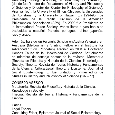
(donde fue Director del Department of History and Philosophy
of Science y Director del Center for Philosophy of Science),
Virginia Tech, la University of Illinois-Chicago, la Universidad
de Konstanz, y la University of Hawaii. En 1994-95, fue
Presidente de la Pacific Division de la American
Philosophical Association (APA). En 2009 fue Presidente de
la International Peirce Society. Varios libros suyos han sido
traducidos a español, francés, portugués, chino, japonés,
ruso y árabe.
Además, ha sido un Fulbright Scholar en Austria (Viena) y en
Australia (Melbourne) y Visiting Fellow en el Institute for
Advanced Study (Princeton). Recibió en 2004 el Doctorado
Honoris Causa de la Universidad de Córdoba. Actualmente
es miembro de consejo asesor de la revistas: Metateoría
(Revista de Filosofía y Historia de la Ciencia), Knowledge in
Society, Theoria: Revista de Teoria, Historia y Fundamentos
de la Ciencia, Crítica,Legal Theory, y Episteme: Journal of
Social Epistemology. El fue fundador y primer editor de
Studies in History and Philosophy of Science (1972-77).
CONSEJO ASESOR
Metateoría. Revista de Filosofía y Historia de la Ciencia.
Knowledge in Society
Theoria: Revista de Teoria, Historia y Fundamentos de la
Ciencia
Critica
Legal Theory
Consulting Editor, Episteme: Journal of Social Epistemology.