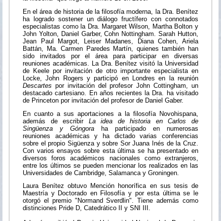
En el área de historia de la filosofía moderna, la Dra. Benítez
ha logrado sostener un diálogo fructífero con connotados
especialistas como la Dra. Margaret Wilson, Martha Bolton y
John Yolton, Daniel Garber, Cohn Nottingham. Sarah Hutton,
Jean Paul Margot, Leiser Madanes, Diana Cohen, Ariela
Battán, Ma. Carmen Paredes Martín, quienes también han
sido invitados por el área para participar en diversas
reuniones académicas. La Dra. Benítez visitó la Universidad
de Keele por invitación de otro importante especialista en
Locke, John Rogers y participó en Londres en la reunión
Descartes
por invitación del profesor John Cottingham, un
destacado cartesiano. En años recientes la Dra. ha visitado
de Princeton por invitación del profesor de Daniel Gaber.
En cuanto a sus aportaciones a la filosofía Novohispana,
además de escribir
La idea de historia en Carlos de
Singüenza y Góngora
ha participado en numerosas
reuniones académicas y ha dictado varias conferencias
sobre el propio Sigüenza y sobre Sor Juana Inés de la Cruz.
Con varios ensayos sobre esta última se ha presentado en
diversos foros académicos nacionales como extranjeros,
entre los últimos se pueden mencionar los realizados en las
Universidades de Cambridge, Salamanca y Groningen.
Laura Benítez obtuvo Mención honorífica en sus tesis de
Maestría y Doctorado en Filosofía y por esta última se le
otorgó el premio "Normand Sverdlin". Tiene además como
distinciones Pride D, Catedrático II y SNI III.