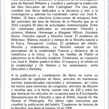
pura
de Bernard Williams y coordinó y participó la traducción
del libro
Descartes
de John Cottingham. Por otra parte,
coordinó tres libros dedicados a la docencia y tres a la
investigación y además ha coordinado, varios con José A.
Robles, 15 libros colectivos (colecciones de ensayos) fruto
del seminario del área de historia de la filosofía que en el
2015 cumplirá 30 años de actividades ininterrumpidas. Entre
los volúmenes publicados se encuentran:
Filosofía y
sistema
;
Materia
;
Homenaje a Margaret Wilson
;
Giordano
Bruno
;
Filosofía natural y filosofía moral
;
El problema de
Molyneux
;
Materia, espacio y tiempo de la filosofía natural a
la física
;
Percepción
:
Colores
;
El problema del infinito:
filosofía y matemáticas
,
La filosofía natural en los
pensadores de la modernidad
;
Fuerzas y dinámica: de la
metafísica a la física
y
Tras las huellas de Platón el
platonismo en la filosofía moderna
. Finalmente, en coautoría
con José A. Robles publicó el libro:
El espacio y el infinito en
la modernidad
y
De Newton y los newtonianos: entre
Descartes y Berkeley.
A la publicación y coordinación de libros se suma su
producción de capítulos en libros, artículos en numerosas
revistas especializadas nacionales y extranjeras, así como
los textos para memorias de congresos, artículos de difusión
y reseñas que, a la fecha, suman más de 100 y entre los
que destacan los artículos en co-autoría para la
Enciclopedía
Iberoamericana de Filosofía
y para el
Brithis Journal for the
History of Philosophy
. Por último cabe mencionar que
coordinó la publicación del boletín "Cuadernos de historia de
la filosofía" que llegó al número 10 en 2006.