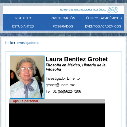
INSTITUTO DE INVESTIGACIONES FILOSÓFICAS
INSTITUTO
INVESTIGACIÓN
TÉCNICOS ACADÉMICOS
ESTUDIANTES
POSGRADOS
EVENTOS ACADÉMICOS
Inicio
►
Investigadores
Laura Benítez Grobet
Filosofía en México, Historia de la
Filosofía
Investigador Emérito
grobet@unam.mx
Tel. 01 (55)5622-7206
Cápsula personal