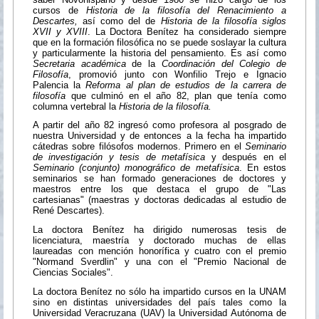
cursos de
Historia de la filosofía del Renacimiento a
Descartes,
así como del de
Historia de la filosofía siglos
XVII y XVIII
. La Doctora Benítez ha considerado siempre
que en la formación filosófica no se puede soslayar la cultura
y particularmente la historia del pensamiento. Es así como
Secretaria académica
de la
Coordinación del Colegio de
Filosofía
, promovió junto con Wonfilio Trejo e Ignacio
Palencia la
Reforma al plan de estudios de la carrera de
filosofía
que culminó en el año 82, plan que tenía como
columna vertebral la
Historia de la filosofía.
A partir del año 82 ingresó como profesora al posgrado de
nuestra Universidad y de entonces a la fecha ha impartido
cátedras sobre filósofos modernos. Primero en el
Seminario
de investigación y tesis de metafísica
y después en el
Seminario (conjunto) monográfico de metafísica
. En estos
seminarios se han formado generaciones de doctores y
maestros entre los que destaca el grupo de "Las
cartesianas" (maestras y doctoras dedicadas al estudio de
René Descartes).
La doctora Benítez ha dirigido numerosas tesis de
licenciatura, maestría y doctorado muchas de ellas
laureadas con mención honorífica y cuatro con el premio
"Normand Sverdlin" y una con el "Premio Nacional de
Ciencias Sociales".
La doctora Benítez no sólo ha impartido cursos en la UNAM
sino en distintas universidades del país tales como la
Universidad Veracruzana (UAV) la Universidad Autónoma de