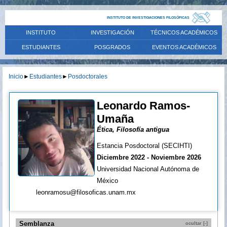
INSTITUTO DE INVESTIGACIONES FILOSÓFICAS
INSTITUTO
INVESTIGACIÓN
TÉCNICOS ACADÉMICOS
ESTUDIANTES
POSGRADOS
EVENTOS ACADÉMICOS
Inicio
►
Estudiantes
►
Posdoctorales
Leonardo Ramos-
Umaña
Ética, Filosofía antigua
Estancia Posdoctoral (SECIHTI)
Diciembre 2022 - Noviembre 2026
Universidad Nacional Autónoma de
México
leonramosu@filosoficas.unam.mx
Semblanza
ocultar [-]