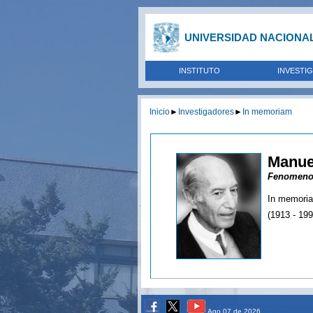
UNIVERSIDAD NACIONA
INSTITUTO
INVESTI
Inicio
►
Investigadores
►
In memoriam
Manue
Fenomenol
In memori
(1913 - 199
Ago 07 de 2026