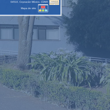
04510, Coyoacán México, CDMX
Mapa de sitio