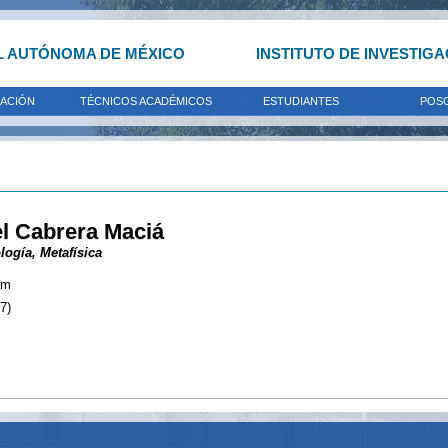
L AUTÓNOMA DE MÉXICO
INSTITUTO DE INVESTIG
GACIÓN
TÉCNICOS ACADÉMICOS
ESTUDIANTES
POS
l Cabrera Maciá
ogía, Metafísica
am
7)