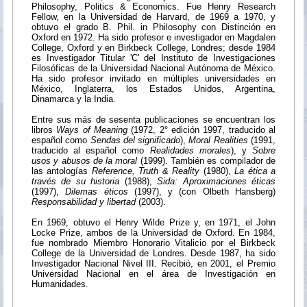
Philosophy, Politics & Economics. Fue Henry Research
Fellow, en la Universidad de Harvard, de 1969 a 1970, y
obtuvo el grado B. Phil. in Philosophy con Distinción en
Oxford en 1972. Ha sido profesor e investigador en Magdalen
College, Oxford y en Birkbeck College, Londres; desde 1984
es Investigador Titular 'C' del Instituto de Investigaciones
Filosóficas de la Universidad Nacional Autónoma de México.
Ha sido profesor invitado en múltiples universidades en
México, Inglaterra, los Estados Unidos, Argentina,
Dinamarca y la India.
Entre sus más de sesenta publicaciones se encuentran los
libros
Ways of Meaning
(1972, 2° edición 1997, traducido al
español como
Sendas del significado
),
Moral Realities
(1991,
traducido al español como
Realidades morales
), y
Sobre
usos y abusos de la moral
(1999). También es compilador de
las antologías
Reference, Truth & Reality
(1980),
La ética a
través de su historia
(1988),
Sida: Aproximaciones éticas
(1997),
Dilemas éticos
(1997), y (con Olbeth Hansberg)
Responsabilidad y libertad
(2003).
En 1969, obtuvo el Henry Wilde Prize y, en 1971, el John
Locke Prize, ambos de la Universidad de Oxford. En 1984,
fue nombrado Miembro Honorario Vitalicio por el Birkbeck
College de la Universidad de Londres. Desde 1987, ha sido
Investigador Nacional Nivel III. Recibió, en 2001, el Premio
Universidad Nacional en el área de Investigación en
Humanidades.