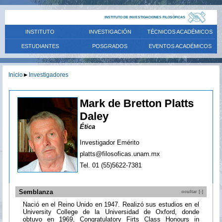
INSTITUTO DE INVESTIGACIONES FILOSÓFICAS
INSTITUTO
INVESTIGACIÓN
TÉCNICOS ACADÉMICOS
ESTUDIANTES
POSGRADOS
EVENTOS ACADÉMICOS
Inicio
►
Investigadores
Mark de Bretton Platts
Daley
Ética
Investigador Emérito
platts@filosoficas.unam.mx
Tel. 01 (55)5622-7381
Semblanza
ocultar [-]
Nació en el Reino Unido en 1947. Realizó sus estudios en el
University College de la Universidad de Oxford, donde
obtuvo en 1969, Congratulatory Firts Class Honours in