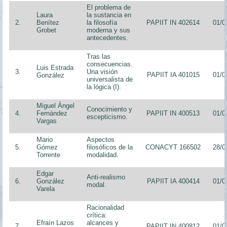
El problema de
Laura
la sustancia en
2.
Benítez
la filosofía
PAPIIT IN 402614
01/0
Grobet
moderna y sus
antecedentes.
Tras las
consecuencias.
Luis Estrada
3.
Una visión
PAPIIT IA 401015
01/0
González
universalista de
la lógica (I).
Miguel Ángel
Conocimiento y
4.
Fernández
PAPIIT IN 400513
01/0
escepticismo.
Vargas
Mario
Aspectos
5.
Gómez
filosóficos de la
CONACYT 166502
28/0
Torrente
modalidad.
Edgar
Anti-realismo
6.
González
PAPIIT IA 400414
01/0
modal.
Varela
Racionalidad
crítica:
Efraín Lazos
alcances y
7.
PAPIIT IN 400812
01/0