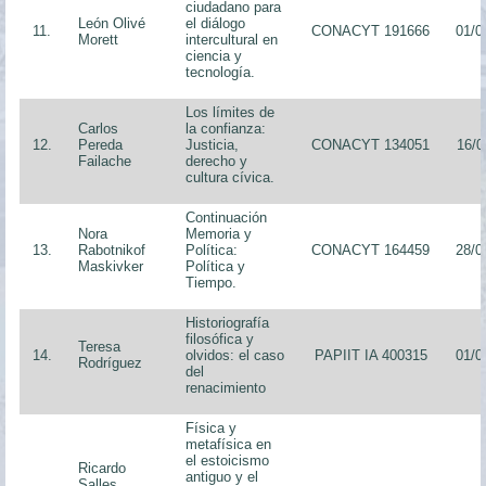
ciudadano para
León Olivé
el diálogo
11.
CONACYT 191666
01/0
Morett
intercultural en
ciencia y
tecnología.
Los límites de
Carlos
la confianza:
12.
Pereda
Justicia,
CONACYT 134051
16/0
Failache
derecho y
cultura cívica.
Continuación
Nora
Memoria y
13.
Rabotnikof
Política:
CONACYT 164459
28/0
Maskivker
Política y
Tiempo.
Historiografía
filosófica y
Teresa
14.
olvidos: el caso
PAPIIT IA 400315
01/0
Rodríguez
del
renacimiento
Física y
metafísica en
el estoicismo
Ricardo
antiguo y el
Salles