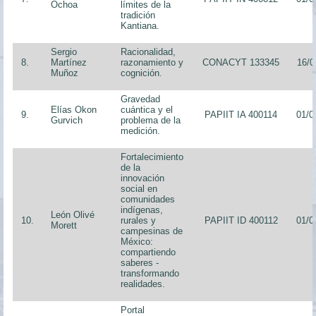
Ochoa
límites de la
tradición
Kantiana.
Sergio
Racionalidad,
8.
Martínez
razonamiento y
CONACYT 133345
16/0
Muñoz
cognición.
Gravedad
Elías Okon
cuántica y el
9.
PAPIIT IA 400114
01/0
Gurvich
problema de la
medición.
Fortalecimiento
de la
innovación
social en
comunidades
indígenas,
León Olivé
10.
rurales y
PAPIIT ID 400112
01/0
Morett
campesinas de
México:
compartiendo
saberes -
transformando
realidades.
Portal