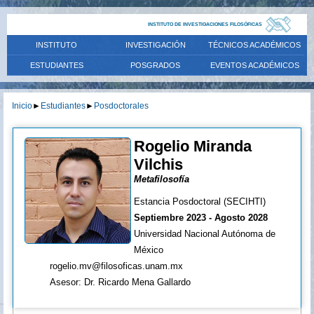
INSTITUTO DE INVESTIGACIONES FILOSÓFICAS
INSTITUTO
INVESTIGACIÓN
TÉCNICOS ACADÉMICOS
ESTUDIANTES
POSGRADOS
EVENTOS ACADÉMICOS
Inicio
►
Estudiantes
►
Posdoctorales
Rogelio Miranda
Vilchis
Metafilosofía
Estancia Posdoctoral (SECIHTI)
Septiembre 2023 - Agosto 2028
Universidad Nacional Autónoma de
México
rogelio.mv@filosoficas.unam.mx
Asesor: Dr. Ricardo Mena Gallardo