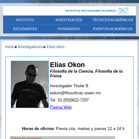
INSTITUTO DE INVESTIGACIONES FILOSÓFICAS
INSTITUTO
INVESTIGACIÓN
TÉCNICOS ACADÉMICOS
ESTUDIANTES
POSGRADOS
EVENTOS ACADÉMICOS
Inicio
►
Investigadores
►
Elias-okon
Elias Okon
Filosofía de la Ciencia, Filosofía de la
Física
Investigador Titular B
eokon@filosoficas.unam.mx
Tel. 01 (55)5622-7207
Página Web
Horas de oficina:
Previa cita, martes y jueves 12 a 14 h.
Cápsula personal