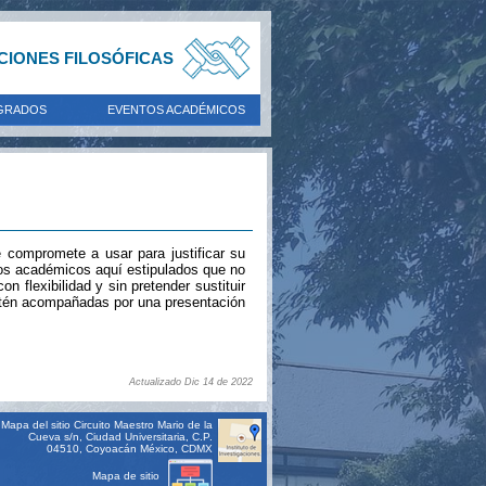
ACIONES FILOSÓFICAS
GRADOS
EVENTOS ACADÉMICOS
e compromete a usar para justificar su
rios académicos aquí estipulados que no
 flexibilidad y sin pretender sustituir
 estén acompañadas por una presentación
Actualizado Dic 14 de 2022
Mapa del sitio
Circuito Maestro Mario de la
Cueva s/n, Ciudad Universitaria, C.P.
04510, Coyoacán México, CDMX
Mapa de sitio