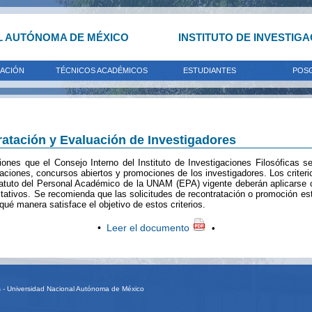
L AUTÓNOMA DE MÉXICO
INSTITUTO DE INVESTIG
GACIÓN
TÉCNICOS ACADÉMICOS
ESTUDIANTES
POS
ratación y Evaluación de Investigadores
ones que el Consejo Interno del Instituto de Investigaciones Filosóficas s
taciones, concursos abiertos y promociones de los investigadores. Los crite
atuto del Personal Académico de la UNAM (EPA) vigente deberán aplicarse con
uantitativos. Se recomienda que las solicitudes de recontratación o promoción
 qué manera satisface el objetivo de estos criterios.
•
Leer el documento
•
as - Universidad Nacional Autónoma de México