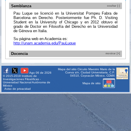
Semblanza
ocultar [-]
Pau Luque se licenció en la Universitat Pompeu Fabra de
Barcelona en Derecho. Posteriormente fue Ph. D. Visiting
Student en la University of Chicago y en 2012 obtuvo el
grado de Doctor en Filosofía del Derecho en la Universidad
de Génova en Italia.
Su página web en Academia es:
http://unam.academia.edu/PauLuque
Docencia
mostrar [+]
Mapa del sitio
Circuito Maestro Mario de la
Cueva s/n, Ciudad Universitaria, C.P.
Ago 06 de 2026
04510, Coyoacán México, CDMX
© 2015-2019 Instituto de
Investigaciones Filosóficas -
Universidad Nacional Autónoma de
Mapa de sitio
México
Aviso de privacidad