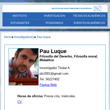
INSTITUTO DE INVESTIGACIONES FILOSÓFICAS
INSTITUTO
INVESTIGACIÓN
TÉCNICOS ACADÉMICOS
ESTUDIANTES
POSGRADOS
EVENTOS ACADÉMICOS
Inicio
►
Investigadores
►
Pau-luque
Pau Luque
Filosofía del Derecho, Filosofía moral,
Metaética
Investigador Titular A
pls2001@gmail.com
Tel. 56227402
Página Web
Horas de oficina:
Previa cita, miércoles.
CV