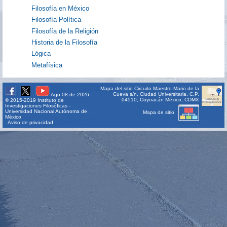
Filosofía en México
Filosofía Política
Filosofía de la Religión
Historia de la Filosofía
Lógica
Metafísica
Mapa del sitio
Circuito Maestro Mario de la
Cueva s/n, Ciudad Universitaria, C.P.
Ago 08 de 2026
04510, Coyoacán México, CDMX
© 2015-2019 Instituto de
Investigaciones Filosóficas -
Universidad Nacional Autónoma de
Mapa de sitio
México
Aviso de privacidad