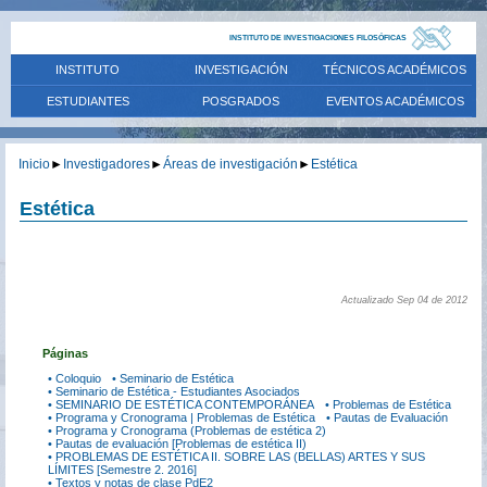
INSTITUTO DE INVESTIGACIONES FILOSÓFICAS
INSTITUTO
INVESTIGACIÓN
TÉCNICOS ACADÉMICOS
ESTUDIANTES
POSGRADOS
EVENTOS ACADÉMICOS
Inicio
►
Investigadores
►
Áreas de investigación
►
Estética
Estética
Actualizado Sep 04 de 2012
Páginas
• Coloquio
• Seminario de Estética
• Seminario de Estética - Estudiantes Asociados
• SEMINARIO DE ESTÉTICA CONTEMPORÁNEA
• Problemas de Estética
• Programa y Cronograma | Problemas de Estética
• Pautas de Evaluación
• Programa y Cronograma (Problemas de estética 2)
• Pautas de evaluación [Problemas de estética II)
• PROBLEMAS DE ESTÉTICA II. SOBRE LAS (BELLAS) ARTES Y SUS
LÍMITES [Semestre 2. 2016]
• Textos y notas de clase PdE2