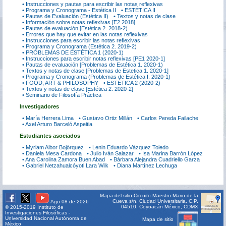
• Instrucciones y pautas para escribir las notas reflexivas
• Programa y Cronograma - Estética II
• ESTÉTICA II
• Pautas de Evaluación (Estética II)
• Textos y notas de clase
• Información sobre notas reflexivas [E2 2018]
• Pautas de evaluación [Estética 2. 2018-2)
• Errores que hay que evitar en las notas reflexivas
• Instrucciones para escribir las notas reflexivas
• Programa y Cronograma (Estética 2. 2019-2)
• PROBLEMAS DE ESTÉTICA 1 (2020-1)
• Instrucciones para escribir notas reflexivas [PE1 2020-1]
• Pautas de evaluación [Problemas de Estética 1. 2020-1)
• Textos y notas de clase [Problemas de Estetica 1. 2020-1]
• Programa y Cronograma (Problemas de Estética I. 2020-1)
• FOOD, ART & PHILOSOPHY
• ESTÉTICA 2 (2020-2)
• Textos y notas de clase [Estética 2. 2020-2]
• Seminario de Filosofía Práctica
Investigadores
• María Herrera Lima
• Gustavo Ortiz Millán
• Carlos Pereda Failache
• Axel Arturo Barceló Aspeitia
Estudiantes asociados
• Myriam Albor Bojórquez
• Lenin Eduardo Vázquez Toledo
• Daniela Mesa Cardona
• Julio Iván Salazar
• Isa Marina Barrón López
• Ana Carolina Zamora Buen Abad
• Bárbara Alejandra Cuadriello Garza
• Gabriel Netzahualcóyotl Lara Wilk
• Diana Martínez Lechuga
Mapa del sitio
Circuito Maestro Mario de la
Cueva s/n, Ciudad Universitaria, C.P.
Ago 08 de 2026
04510, Coyoacán México, CDMX
© 2015-2019 Instituto de
Investigaciones Filosóficas -
Universidad Nacional Autónoma de
Mapa de sitio
México