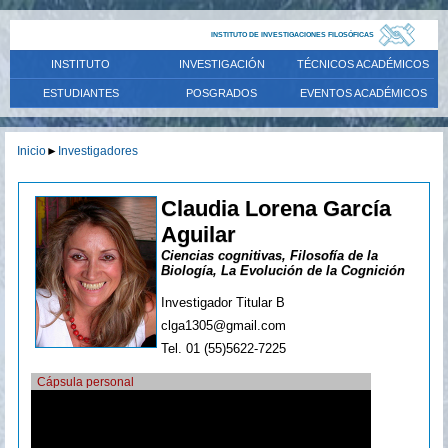
INSTITUTO DE INVESTIGACIONES FILOSÓFICAS
INSTITUTO
INVESTIGACIÓN
TÉCNICOS ACADÉMICOS
ESTUDIANTES
POSGRADOS
EVENTOS ACADÉMICOS
Inicio
►
Investigadores
Claudia Lorena García
Aguilar
Ciencias cognitivas, Filosofía de la
Biología, La Evolución de la Cognición
Investigador Titular B
clga1305@gmail.com
Tel. 01 (55)5622-7225
Cápsula personal