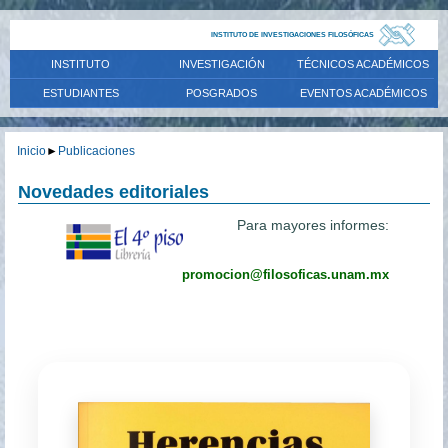
INSTITUTO DE INVESTIGACIONES FILOSÓFICAS
INSTITUTO
INVESTIGACIÓN
TÉCNICOS ACADÉMICOS
ESTUDIANTES
POSGRADOS
EVENTOS ACADÉMICOS
Inicio
►
Publicaciones
Novedades editoriales
Para mayores informes:
promocion@filosoficas.unam.mx